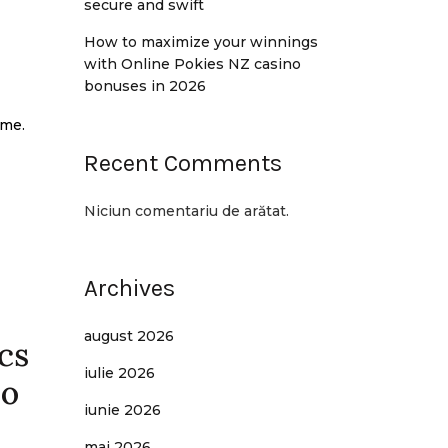
secure and swift
How to maximize your winnings
with Online Pokies NZ casino
bonuses in 2026
ame.
Recent Comments
Niciun comentariu de arătat.
Archives
august 2026
cs
iulie 2026
no
iunie 2026
mai 2026