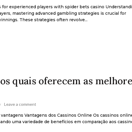
s for experienced players with spider bets casino Understand
ers, mastering advanced gambling strategies is crucial for
nnings. These strategies often revolve...
os quais oferecem as melhor
Leave a comment
 vantagens Vantagens dos Cassinos Online Os cassinos onlin
onando uma variedade de benefícios em comparação aos cassin