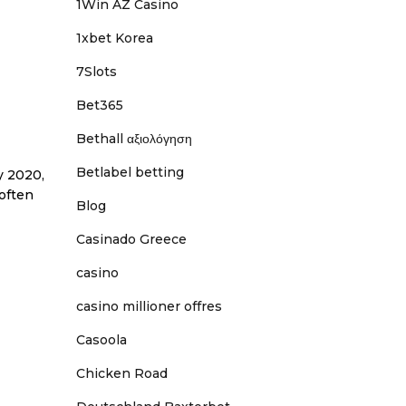
1Win AZ Casino
1xbet Korea
7Slots
Bet365
Bethall αξιολόγηση
Betlabel betting
y 2020,
often
Blog
Casinado Greece
casino
casino millioner offres
Casoola
Chicken Road