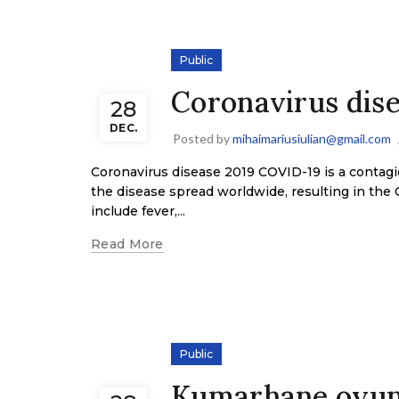
Public
Coronavirus dis
28
DEC.
Posted by
mihaimariusiulian@gmail.com
Coronavirus disease 2019 COVID-19 is a contag
the disease spread worldwide, resulting in th
include fever,...
Read More
Public
Kumarhane oyun