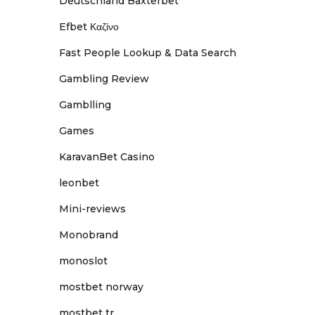
Deutschland Baxterbet
Efbet Καζίνο
Fast People Lookup & Data Search
Gambling Review
Gamblling
Games
KaravanBet Casino
leonbet
Mini-reviews
Monobrand
monoslot
mostbet norway
mostbet tr