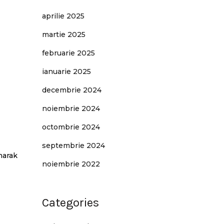
aprilie 2025
martie 2025
februarie 2025
ianuarie 2025
decembrie 2024
noiembrie 2024
octombrie 2024
septembrie 2024
narak
noiembrie 2022
Categories