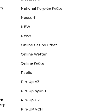
yn
National Παιχνίδια Καζίνο
Neosurf
NEW
News
Online Casino Efbet
Online Wetten
Online Καζίνο
Pablic
Pin-Up AZ
Pin-Up oyunu
ов
Pin-Up UZ
гр.
Pin-UP VCH