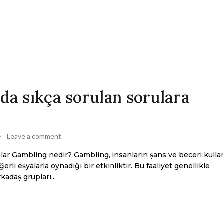
a sıkça sorulan sorulara
Leave a comment
lar Gambling nedir? Gambling, insanların şans ve beceri kulla
rli eşyalarla oynadığı bir etkinliktir. Bu faaliyet genellikle
adaş grupları...