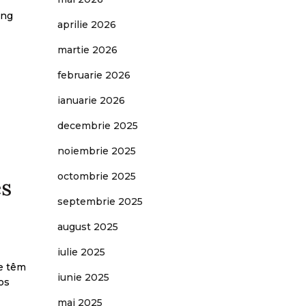
ing
aprilie 2026
martie 2026
februarie 2026
ianuarie 2026
decembrie 2025
noiembrie 2025
octombrie 2025
es
septembrie 2025
august 2025
iulie 2025
e têm
iunie 2025
os
mai 2025