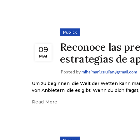
Publick
Reconoce las pre
09
estrategias de 
MAI
Posted by
mihaimariusiulian@gmail.com
Um zu beginnen, die Welt der Wetten kann man
von Anbietern, die es gibt. Wenn du dich fragst, 
Read More