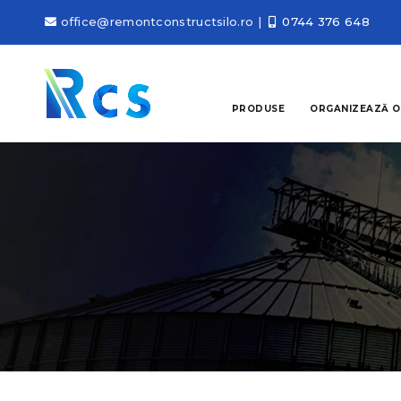
office@remontconstructsilo.ro
|
0744 376 648
PRODUSE
ORGANIZEAZĂ O