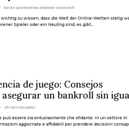
beste sportwetten anbieter österreich
ichtig zu wissen, dass die Welt der Online-Wetten stetig w
rener Spieler oder ein Neuling sind, es gibt...
encia de juego: Consejos
 asegurar un bankroll sin igua
siti slot non aams
ne può essere sia entusiasmante che sfidante. In un settore in
mazioni aggiornate e affidabili per prendere decisioni consap