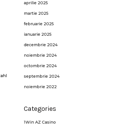
aprilie 2025
martie 2025
februarie 2025
ianuarie 2025
decembrie 2024
noiembrie 2024
octombrie 2024
zahl
septembrie 2024
noiembrie 2022
Categories
1Win AZ Casino