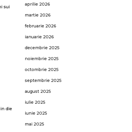
aprilie 2026
i sui
martie 2026
februarie 2026
ianuarie 2026
decembrie 2025
noiembrie 2025
octombrie 2025
septembrie 2025
august 2025
iulie 2025
in die
iunie 2025
mai 2025