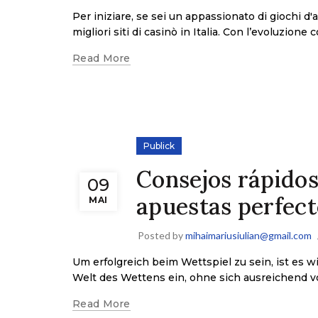
Per iniziare, se sei un appassionato di giochi d'a
migliori siti di casinò in Italia. Con l’evoluzione
Read More
Publick
Consejos rápidos
09
apuestas perfect
MAI
Posted by
mihaimariusiulian@gmail.com
Um erfolgreich beim Wettspiel zu sein, ist es wi
Welt des Wettens ein, ohne sich ausreichend vor
Read More