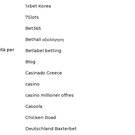
1xbet Korea
7Slots
Bet365
Bethall αξιολόγηση
ità per
Betlabel betting
Blog
Casinado Greece
casino
casino millioner offres
Casoola
Chicken Road
Deutschland Baxterbet