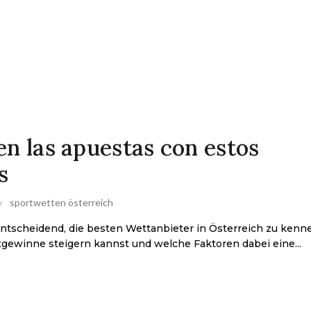
en las apuestas con estos
s
sportwetten österreich
entscheidend, die besten Wettanbieter in Österreich zu kenne
ttgewinne steigern kannst und welche Faktoren dabei eine...