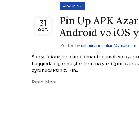
Pin-Up AZ
Pin Up APK Azər
31
Android və iOS y
OCT.
Posted by
mihaimariusiulian@gmail.com
Sonra, ödənişlər olan bölməni seçməli və oyunçu 
haqqında digər müştərilərin nə yazdığını özünüz 
öyrənəcəksiniz. Pin...
Read More