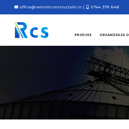
office@remontconstructsilo.ro
|
0744 376 648
PRODUSE
ORGANIZEAZĂ O