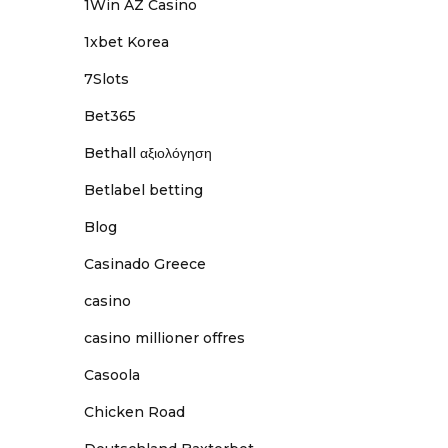
1Win AZ Casino
1xbet Korea
7Slots
Bet365
Bethall αξιολόγηση
Betlabel betting
Blog
Casinado Greece
casino
casino millioner offres
Casoola
Chicken Road