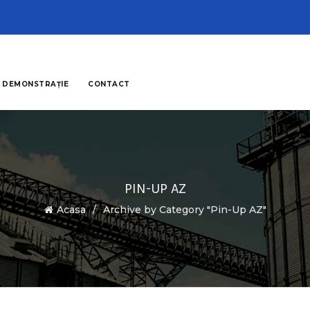
 DEMONSTRAȚIE
CONTACT
PIN-UP AZ
Acasa
Archive by Category "Pin-Up AZ"