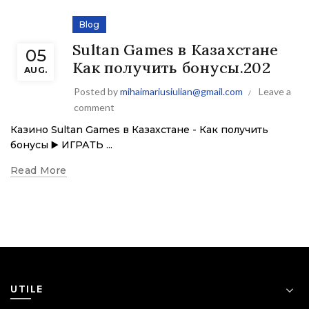
Blog
Sultan Games в Казахстане
05
Как получить бонусы.202
AUG.
Posted by
mihaimariusiulian@gmail.com
Leave a
comment
Казино Sultan Games в Казахстане - Как получить
бонусы ▶️ ИГРАТЬ ...
Read More
UTILE