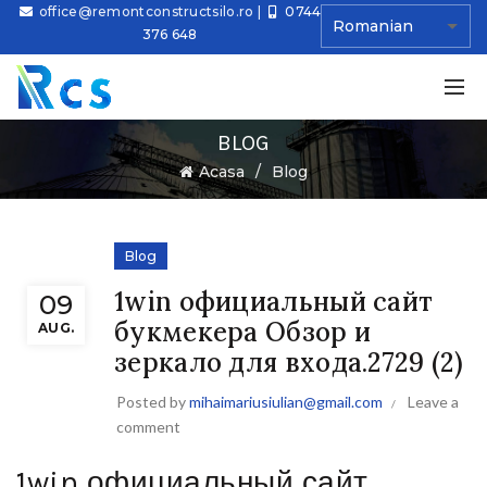
office@remontconstructsilo.ro
|
0744
376 648
BLOG
Ă
Acasa
Blog
Blog
1win официальный сайт
09
букмекера Обзор и
AUG.
зеркало для входа.2729 (2)
Posted by
mihaimariusiulian@gmail.com
Leave a
comment
1win официальный сайт