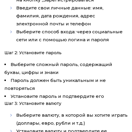
Введите свои личные данные: имя,
фамилия, дата рождения, адрес
электронной почты и телефон
Выберите способ входа: через социальные
сети или с помощью логина и пароля
Шаг 2: Установите пароль
Выберите сложный пароль, содержащий
буквы, цифры и знаки
Пароль должен быть уникальным и не
повторяться
Установите пароль и подтвердите его
Шаг 3: Установите валюту
Выберите валюту, в которой вы хотите играть
(доллары, евро, рубли и т.д.)
Установите валюту и подтвердите ее