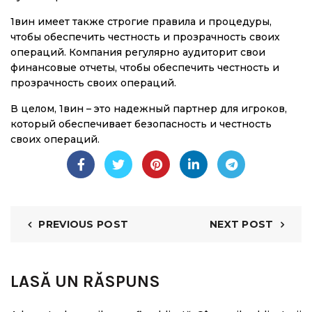
1вин имеет также строгие правила и процедуры,
чтобы обеспечить честность и прозрачность своих
операций. Компания регулярно аудиторит свои
финансовые отчеты, чтобы обеспечить честность и
прозрачность своих операций.
В целом, 1вин – это надежный партнер для игроков,
который обеспечивает безопасность и честность
своих операций.
PREVIOUS POST
NEXT POST
LASĂ UN RĂSPUNS