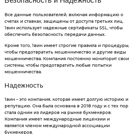
Безопасность и Надежность
Все данные пользователей, включая информацию о
счетах и ставках, защищены от доступа третьих лиц.
1вин использует надежные сертификаты SSL, чтобы
обеспечить безопасность передачи данных.
Кроме того, 1вин имеет строгие правила и процедуры,
чтобы предотвратить мошенничество и другие виды
мошенничества. Компания постоянно мониторит свои
системы, чтобы предотвратить любые попытки
мошенничества.
Надежность
1вин – это компания, которая имеет долгую историю и
репутацию. Она была основана в 2018 году и с тех пор
стала одним из лидеров на рынке букмекеров.
Компания имеет международные лицензии и
является членом международной ассоциации
букмекеров.