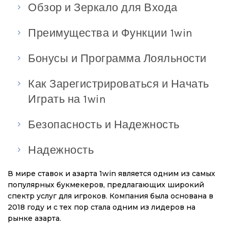
Обзор и Зеркало для Входа
Преимущества и Функции 1win
Бонусы и Программа Лояльности
Как Зарегистрироваться и Начать
Играть на 1win
Безопасность и Надежность
Надежность
В мире ставок и азарта 1win является одним из самых
популярных букмекеров, предлагающих широкий
спектр услуг для игроков. Компания была основана в
2018 году и с тех пор стала одним из лидеров на
рынке азарта.