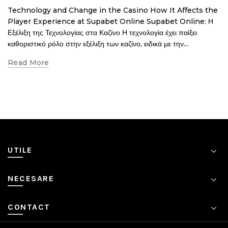
Technology and Change in the Casino How It Affects the
Player Experience at Supabet Online Supabet Online: Η
Εξέλιξη της Τεχνολογίας στα Καζίνο Η τεχνολογία έχει παίξει
καθοριστικό ρόλο στην εξέλιξη των καζίνο, ειδικά με την...
Read More
UTILE
NECESARE
CONTACT