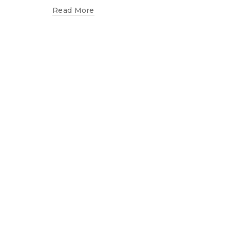
Read More