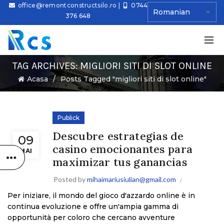
office@remontconstructsilo.ro
|
0744
376 648
TAG ARCHIVES: MIGLIORI SITI DI SLOT ONLINE
Ă
Acasa
Posts Tagged "migliori siti di slot online"
Publick
Descubre estrategias de
09
casino emocionantes para
MAI
maximizar tus ganancias
Posted by
mihaimariusiulian@gmail.com
Per iniziare, il mondo del gioco d'azzardo online è in
continua evoluzione e offre un'ampia gamma di
opportunità per coloro che cercano avventure