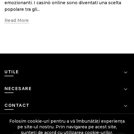
emozionanti. I casinò online sono diventati una scelta
popolare tra gli...
Read More
UTILE
NECESARE
CONTACT
Folosim cookie-uri pentru a vă îmbunătăți experiența
pe site-ul nostru. Prin navigarea pe acest site,
sunteți de acord cu utilizarea cookie-urilor.