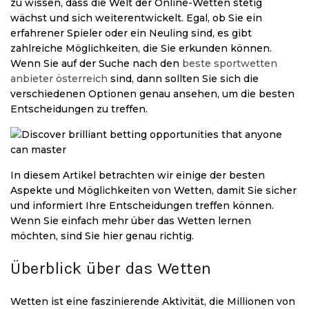
zu wissen, dass die Welt der Online-Wetten stetig
wächst und sich weiterentwickelt. Egal, ob Sie ein
erfahrener Spieler oder ein Neuling sind, es gibt
zahlreiche Möglichkeiten, die Sie erkunden können.
Wenn Sie auf der Suche nach den
beste sportwetten
anbieter österreich
sind, dann sollten Sie sich die
verschiedenen Optionen genau ansehen, um die besten
Entscheidungen zu treffen.
In diesem Artikel betrachten wir einige der besten
Aspekte und Möglichkeiten von Wetten, damit Sie sicher
und informiert Ihre Entscheidungen treffen können.
Wenn Sie einfach mehr über das Wetten lernen
möchten, sind Sie hier genau richtig.
Überblick über das Wetten
Wetten ist eine faszinierende Aktivität, die Millionen von