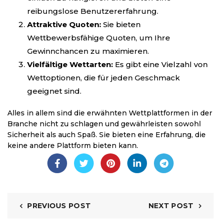
reibungslose Benutzererfahrung.
Attraktive Quoten:
Sie bieten
Wettbewerbsfähige Quoten, um Ihre
Gewinnchancen zu maximieren.
Vielfältige Wettarten:
Es gibt eine Vielzahl von
Wettoptionen, die für jeden Geschmack
geeignet sind.
Alles in allem sind die erwähnten Wettplattformen in der
Branche nicht zu schlagen und gewährleisten sowohl
Sicherheit als auch Spaß. Sie bieten eine Erfahrung, die
keine andere Plattform bieten kann.
PREVIOUS POST
NEXT POST