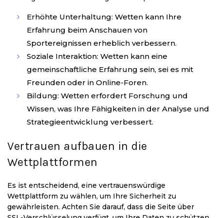
Erhöhte Unterhaltung: Wetten kann Ihre
Erfahrung beim Anschauen von
Sportereignissen erheblich verbessern.
Soziale Interaktion: Wetten kann eine
gemeinschaftliche Erfahrung sein, sei es mit
Freunden oder in Online-Foren.
Bildung: Wetten erfordert Forschung und
Wissen, was Ihre Fähigkeiten in der Analyse und
Strategieentwicklung verbessert.
Vertrauen aufbauen in die
Wettplattformen
Es ist entscheidend, eine vertrauenswürdige
Wettplattform zu wählen, um Ihre Sicherheit zu
gewährleisten. Achten Sie darauf, dass die Seite über
SSL-Verschlüsselung verfügt, um Ihre Daten zu schützen.