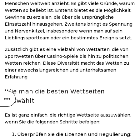
Menschen weltweit anzieht. Es gibt viele Gründe, warum
Wetten so beliebt ist. Erstens bietet es die Möglichkeit,
Gewinne zu erzielen, die über die ursprüngliche
Einsatzzahl hinausgehen. Zweitens bringt es Spannung
und Nervenkitzel, insbesondere wenn man auf sein
Lieblingssportteam oder ein bestimmtes Ereignis setzt.
Zusätzlich gibt es eine Vielzahl von Wettarten, die von
Sportwetten über Casino-Spiele bis hin zu politischen
Wetten reichen. Diese Diversität macht das Wetten zu
einer abwechslungsreichen und unterhaltsamen
Erfahrung.
Wie man die besten Wettseiten
auswählt
Es ist ganz einfach, die richtige Wettseite auszuwählen,
wenn Sie die folgenden Schritte befolgen:
Überprüfen Sie die Lizenzen und Regulierung: