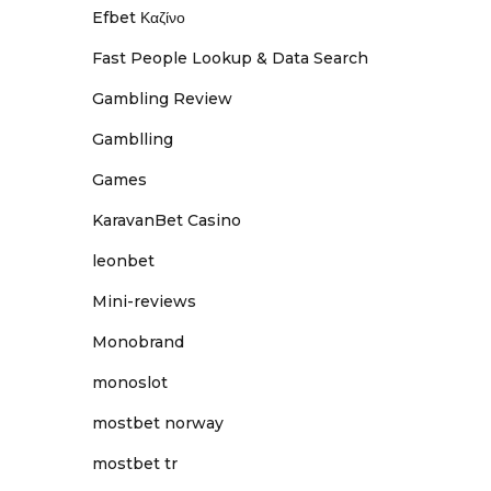
Efbet Καζίνο
Fast People Lookup & Data Search
Gambling Review
Gamblling
Games
KaravanBet Casino
leonbet
Mini-reviews
Monobrand
monoslot
mostbet norway
mostbet tr