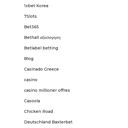
1xbet Korea
7Slots
Bet365
Bethall αξιολόγηση
Betlabel betting
Blog
Casinado Greece
casino
casino millioner offres
Casoola
Chicken Road
Deutschland Baxterbet