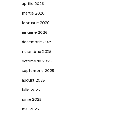
aprilie 2026
martie 2026
februarie 2026
ianuarie 2026
decembrie 2025
noiembrie 2025
octombrie 2025
septembrie 2025
august 2025
iulie 2025
iunie 2025
mai 2025