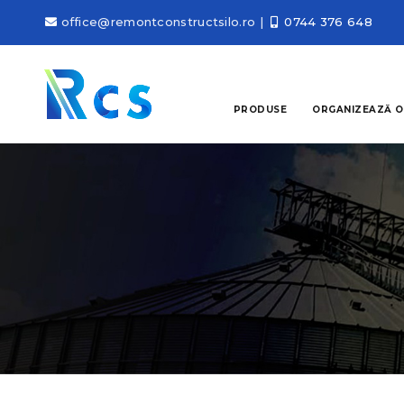
office@remontconstructsilo.ro
|
0744 376 648
PRODUSE
ORGANIZEAZĂ O