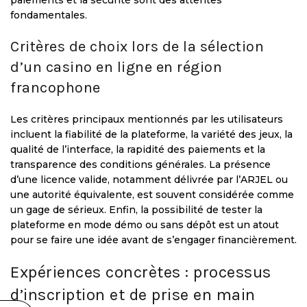
paiements et la sécurité sont des attentes
fondamentales.
Critères de choix lors de la sélection
d’un casino en ligne en région
francophone
Les critères principaux mentionnés par les utilisateurs
incluent la fiabilité de la plateforme, la variété des jeux, la
qualité de l’interface, la rapidité des paiements et la
transparence des conditions générales. La présence
d’une licence valide, notamment délivrée par l’ARJEL ou
une autorité équivalente, est souvent considérée comme
un gage de sérieux. Enfin, la possibilité de tester la
plateforme en mode démo ou sans dépôt est un atout
pour se faire une idée avant de s’engager financièrement.
Expériences concrètes : processus
d’inscription et de prise en main