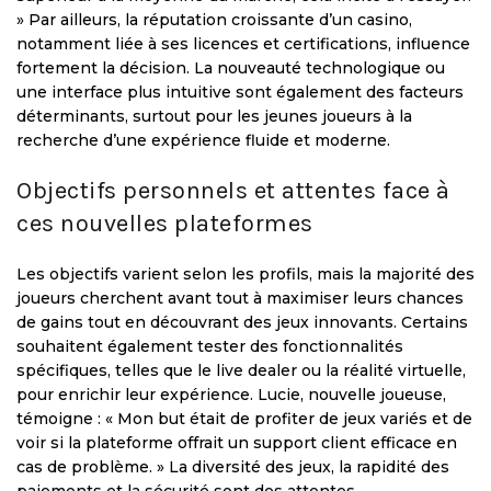
» Par ailleurs, la réputation croissante d’un casino,
notamment liée à ses licences et certifications, influence
fortement la décision. La nouveauté technologique ou
une interface plus intuitive sont également des facteurs
déterminants, surtout pour les jeunes joueurs à la
recherche d’une expérience fluide et moderne.
Objectifs personnels et attentes face à
ces nouvelles plateformes
Les objectifs varient selon les profils, mais la majorité des
joueurs cherchent avant tout à maximiser leurs chances
de gains tout en découvrant des jeux innovants. Certains
souhaitent également tester des fonctionnalités
spécifiques, telles que le live dealer ou la réalité virtuelle,
pour enrichir leur expérience. Lucie, nouvelle joueuse,
témoigne : « Mon but était de profiter de jeux variés et de
voir si la plateforme offrait un support client efficace en
cas de problème. » La diversité des jeux, la rapidité des