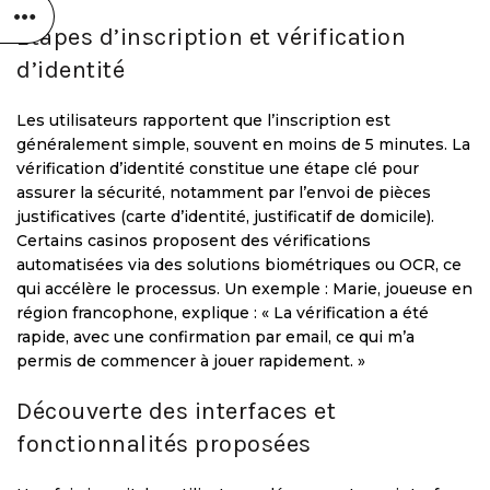
Étapes d’inscription et vérification
d’identité
Les utilisateurs rapportent que l’inscription est
généralement simple, souvent en moins de 5 minutes. La
vérification d’identité constitue une étape clé pour
assurer la sécurité, notamment par l’envoi de pièces
justificatives (carte d’identité, justificatif de domicile).
Certains casinos proposent des vérifications
automatisées via des solutions biométriques ou OCR, ce
qui accélère le processus. Un exemple : Marie, joueuse en
région francophone, explique : « La vérification a été
rapide, avec une confirmation par email, ce qui m’a
permis de commencer à jouer rapidement. »
Découverte des interfaces et
fonctionnalités proposées