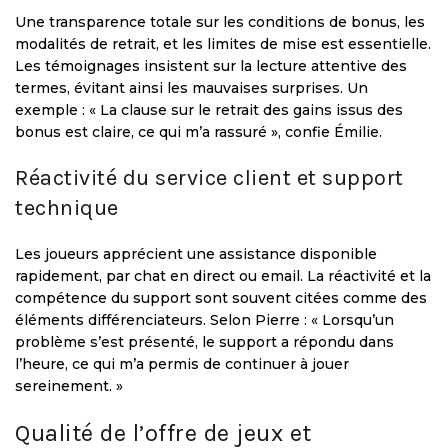
Une transparence totale sur les conditions de bonus, les
modalités de retrait, et les limites de mise est essentielle.
Les témoignages insistent sur la lecture attentive des
termes, évitant ainsi les mauvaises surprises. Un
exemple : « La clause sur le retrait des gains issus des
bonus est claire, ce qui m’a rassuré », confie Émilie.
Réactivité du service client et support
technique
Les joueurs apprécient une assistance disponible
rapidement, par chat en direct ou email. La réactivité et la
compétence du support sont souvent citées comme des
éléments différenciateurs. Selon Pierre : « Lorsqu’un
problème s’est présenté, le support a répondu dans
l’heure, ce qui m’a permis de continuer à jouer
sereinement. »
Qualité de l’offre de jeux et