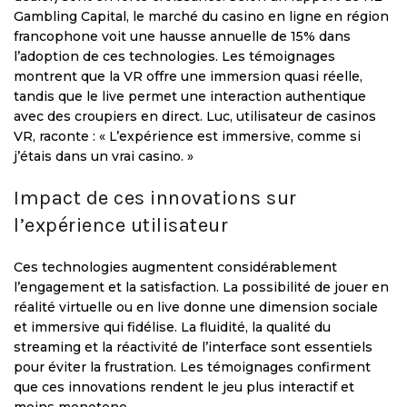
Gambling Capital, le marché du casino en ligne en région
francophone voit une hausse annuelle de 15% dans
l’adoption de ces technologies. Les témoignages
montrent que la VR offre une immersion quasi réelle,
tandis que le live permet une interaction authentique
avec des croupiers en direct. Luc, utilisateur de casinos
VR, raconte : « L’expérience est immersive, comme si
j’étais dans un vrai casino. »
Impact de ces innovations sur
l’expérience utilisateur
Ces technologies augmentent considérablement
l’engagement et la satisfaction. La possibilité de jouer en
réalité virtuelle ou en live donne une dimension sociale
et immersive qui fidélise. La fluidité, la qualité du
streaming et la réactivité de l’interface sont essentiels
pour éviter la frustration. Les témoignages confirment
que ces innovations rendent le jeu plus interactif et