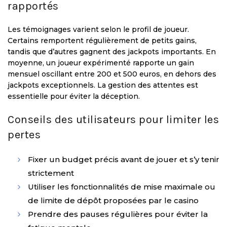
rapportés
Les témoignages varient selon le profil de joueur.
Certains remportent régulièrement de petits gains,
tandis que d’autres gagnent des jackpots importants. En
moyenne, un joueur expérimenté rapporte un gain
mensuel oscillant entre 200 et 500 euros, en dehors des
jackpots exceptionnels. La gestion des attentes est
essentielle pour éviter la déception.
Conseils des utilisateurs pour limiter les
pertes
Fixer un budget précis avant de jouer et s’y tenir
strictement
Utiliser les fonctionnalités de mise maximale ou
de limite de dépôt proposées par le casino
Prendre des pauses régulières pour éviter la