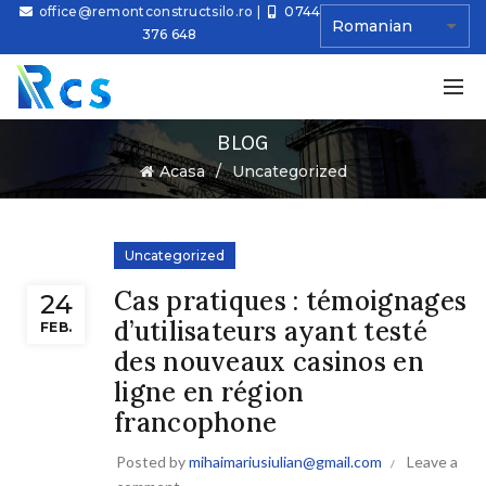
office@remontconstructsilo.ro
|
0744
376 648
BLOG
Ă
Acasa
Uncategorized
Uncategorized
Cas pratiques : témoignages
24
d’utilisateurs ayant testé
FEB.
des nouveaux casinos en
ligne en région
francophone
Posted by
mihaimariusiulian@gmail.com
Leave a