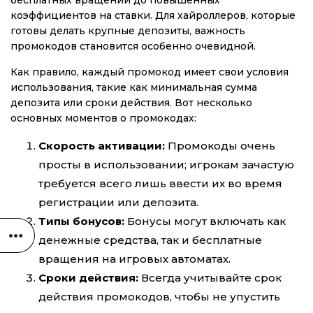
бесплатных вращений до повышенных
коэффициентов на ставки. Для хайроллеров, которые
готовы делать крупные депозиты, важность
промокодов становится особенно очевидной.
Как правило, каждый промокод имеет свои условия
использования, такие как минимальная сумма
депозита или сроки действия. Вот несколько
основных моментов о промокодах:
Скорость активации:
Промокоды очень
просты в использовании; игрокам зачастую
требуется всего лишь ввести их во время
регистрации или депозита.
Типы бонусов:
Бонусы могут включать как
денежные средства, так и бесплатные
вращения на игровых автоматах.
Сроки действия:
Всегда учитывайте срок
действия промокодов, чтобы не упустить