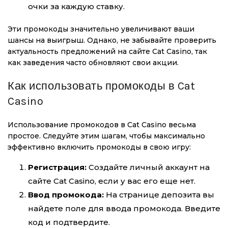
очки за каждую ставку.
Эти промокоды значительно увеличивают ваши
шансы на выигрыш. Однако, не забывайте проверить
актуальность предложений на сайте Cat Casino, так
как заведения часто обновляют свои акции.
Как использовать промокоды в Cat
Casino
Использование промокодов в Cat Casino весьма
простое. Следуйте этим шагам, чтобы максимально
эффективно включить промокоды в свою игру:
Регистрация:
Создайте личный аккаунт на
сайте Cat Casino, если у вас его еще нет.
Ввод промокода:
На странице депозита вы
найдете поле для ввода промокода. Введите
код и подтвердите.