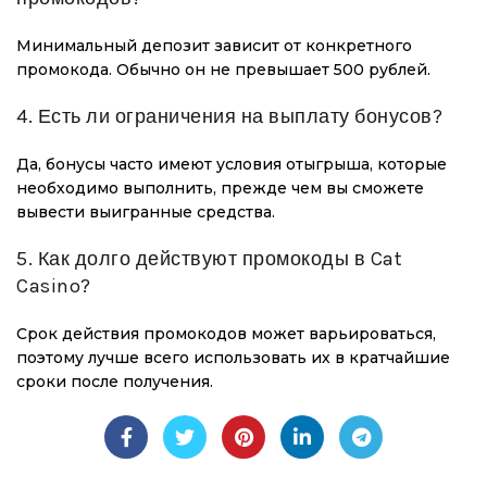
Минимальный депозит зависит от конкретного
промокода. Обычно он не превышает 500 рублей.
4. Есть ли ограничения на выплату бонусов?
Да, бонусы часто имеют условия отыгрыша, которые
необходимо выполнить, прежде чем вы сможете
вывести выигранные средства.
5. Как долго действуют промокоды в Cat
Casino?
Срок действия промокодов может варьироваться,
поэтому лучше всего использовать их в кратчайшие
сроки после получения.