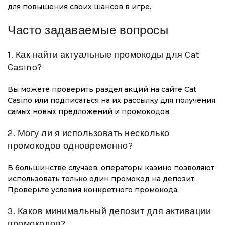
для повышения своих шансов в игре.
Часто задаваемые вопросы
1. Как найти актуальные промокоды для Cat
Casino?
Вы можете проверить раздел акций на сайте Cat
Casino или подписаться на их рассылку для получения
самых новых предложений и промокодов.
2. Могу ли я использовать несколько
промокодов одновременно?
В большинстве случаев, операторы казино позволяют
использовать только один промокод на депозит.
Проверьте условия конкретного промокода.
3. Каков минимальный депозит для активации
промокодов?