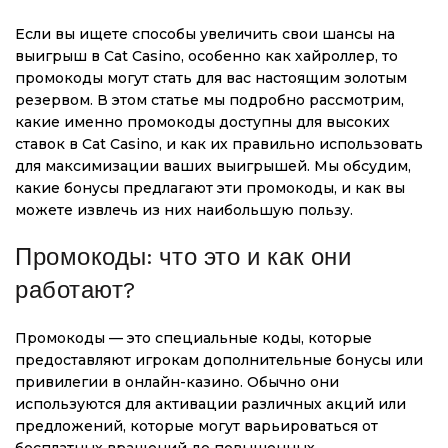
Если вы ищете способы увеличить свои шансы на
выигрыш в Cat Casino, особенно как хайроллер, то
промокоды могут стать для вас настоящим золотым
резервом. В этом статье мы подробно рассмотрим,
какие именно промокоды доступны для высоких
ставок в Cat Casino, и как их правильно использовать
для максимизации ваших выигрышей. Мы обсудим,
какие бонусы предлагают эти промокоды, и как вы
можете извлечь из них наибольшую пользу.
Промокоды: что это и как они
работают?
Промокоды — это специальные коды, которые
предоставляют игрокам дополнительные бонусы или
привилегии в онлайн-казино. Обычно они
используются для активации различных акций или
предложений, которые могут варьироваться от