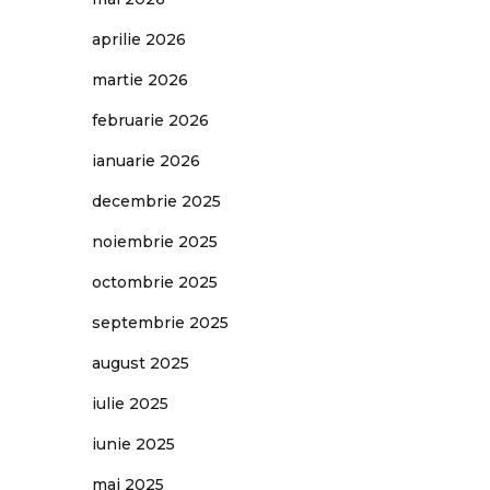
aprilie 2026
martie 2026
februarie 2026
ianuarie 2026
decembrie 2025
noiembrie 2025
octombrie 2025
septembrie 2025
august 2025
iulie 2025
iunie 2025
mai 2025