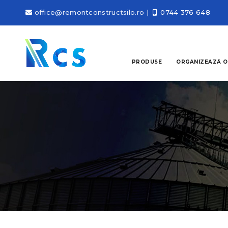
office@remontconstructsilo.ro
|
0744 376 648
PRODUSE
ORGANIZEAZĂ O