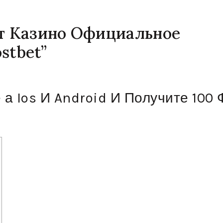
т Казино Официальное
stbet”
 а Ios И Android И Получите 100 