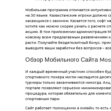
Мобильная программа отличается интуитивн
на 30 языке. Казахстанские игроки должно с
касающихся с законом. Касается того, софт н
хотите как можно скорее узнать о расчете 
акцию. В том приложении администрация Mos
ковсему всем предлагаемым развлечениям к
расти. Получайте бездепозитный бонус, прин
выводите ваши заработки без вопросов – вс
Обзор Мобильного Сайта Mos
И каждый временный участник способен буд
спортивного покера могли насладится десят
турниры только заканчиваются никогда. Ак
портале позволяют серьезно минимизировать
процедура, которая обязательно для клиент
спортивным пари.
Сайт работает полноценно а онлайн, то ест