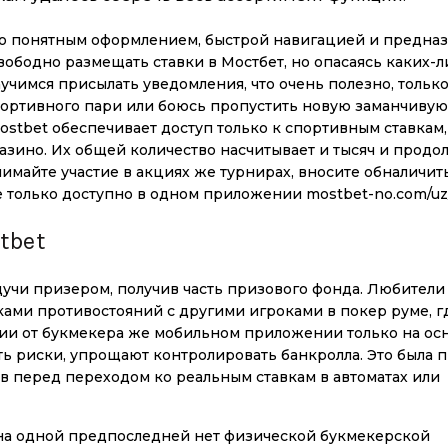
о понятным оформлением, быстрой навигацией и предна
вободно размещать ставки в Мостбет, но опасаясь каких-л
аучимся присылать уведомления, что очень полезно, тольк
спортивного пари или боюсь пропустить новую заманчивую
tbet обеспечивает доступ только к спортивным ставкам, 
азино. Их общей количество насчитывает и тысяч и продо
имайте участие в акциях же турнирах, вносите обналичит
е только доступно в одном приложении mostbet-no.com/uz/
tbet
учи призером, получив часть призового фонда. Любители
ками противостояний с другими игроками в покер руме, г
ции от букмекера же мобильном приложении только на ос
 риски, упрощают контролировать банкролла. Это была п
ов перед переходом ко реальным ставкам в автоматах или
ь на одной предпоследней нет физической букмекерской