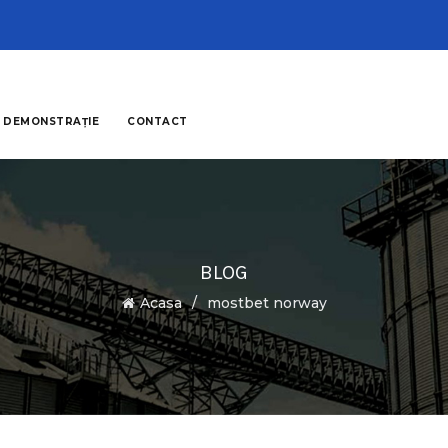
 DEMONSTRAȚIE
CONTACT
BLOG
Acasa
mostbet norway