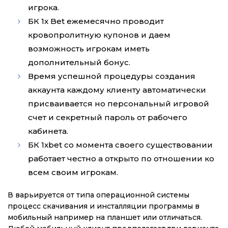
игрока.
БК 1x Bet ежемесячно проводит
кровопролитную купонов и даем
возможность игрокам иметь
дополнительный бонус.
Время успешной процедуры создания
аккаунта каждому клиенту автоматически
присваивается но персональный игровой
счет и секретный пароль от рабочего
кабинета.
БК 1xbet со момента своего существовании
работает честно а открыто по отношении ко
всем своим игрокам.
В варьируется от типа операционной системы
процесс скачивания и инсталляции программы в
мобильный например на планшет или отличаться.