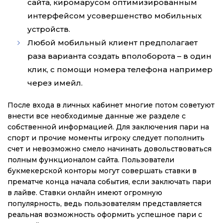
сайта, киромарусом оптимизированным
интерфейсом усовершенство мобильных
устройств.
Любой мобильный клиент предполагает
раза варианта создать вполоборота – в один
клик, с помощи номера телефона например
через имейл.
После входа в личных кабинет многие потом советуют
внести все необходимые данные же разделе с
собственной информацией. Для заключения пари на
спорт и прочие моменты игроку следует пополнить
счет и невозможно смело начинать довольствоваться
полным функционалом сайта. Пользователи
букмекерской конторы могут совершать ставки в
прематче конца начала события, если заключать пари
в лайве. Ставки онлайн имеют огромную
популярность, ведь пользователям представляется
реальная возможность оформить успешное пари с