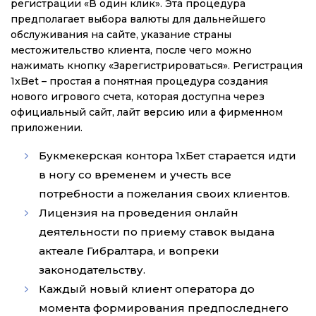
регистрации «В один клик». Эта процедура
предполагает выбора валюты для дальнейшего
обслуживания на сайте, указание страны
местожительство клиента, после чего можно
нажимать кнопку «Зарегистрироваться». Регистрация
1xBet – простая а понятная процедура создания
нового игрового счета, которая доступна через
официальный сайт, лайт версию или а фирменном
приложении.
Букмекерская контора 1хБет старается идти
в ногу со временем и учесть все
потребности а пожелания своих клиентов.
Лицензия на проведения онлайн
деятельности по приему ставок выдана
актеале Гибралтара, и вопреки
законодательству.
Каждый новый клиент оператора до
момента формирования предпоследнего