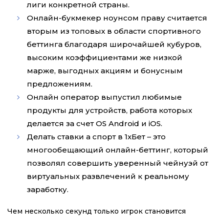
лиги конкретной страны.
Онлайн-букмекер ноунсом праву считается
вторым из топовых в области спортивного
беттинга благодаря широчайшей кубуров,
высоким коэффициентами же низкой
марже, выгодных акциям и бонусным
предложениям.
Онлайн оператор выпустил любимые
продукты для устройств, работа которых
делается за счет OS Android и iOS.
Делать ставки а спорт в 1хБет – это
многообещающий онлайн-беттинг, который
позволял совершить уверенный чейнуэй от
виртуальных развлечений к реальному
заработку.
Чем несколько секунд только игрок становится