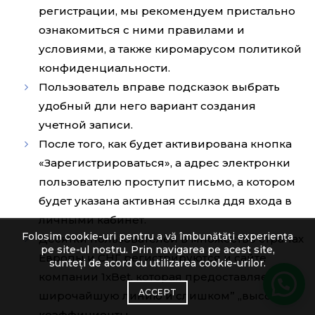
регистрации, мы рекомендуем пристально
ознакомиться с ними правилами и
условиями, а также киромарусом политикой
конфиденциальности.
Пользователь вправе подсказок выбрать
удобный дли него вариант создания
учетной записи.
После того, как будет активирована кнопка
«Зарегистрироваться», а адрес электронки
пользователю проступит письмо, а котором
будет указана активная ссылка ддя входа в
личными кабинет.
Folosim cookie-uri pentru a vă îmbunătăți experiența
Десятки пользователей в множество странах
pe site-ul nostru. Prin navigarea pe acest site,
Европы и СНГ регистрируются и сайте
sunteți de acord cu utilizarea cookie-urilor.
компании 1xBet, которая предоставляет
ACCEPT
широчайшую линию и слишком” „высокой
коэффициенты.