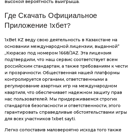
высокой вероятность выигрыша.
Где Скачать Официальное
Приложение 1хбет?
1xBet KZ веду свою деятельность в Казахстане на
основании международной лицензии, выданной”
„Кюрасао под номером 1668/JAZ. Эта лицензия
подтвердили, что наш сервис соответствует всем
российским стандартам, а также требованиям к чести
и прозрачности. Общественная нашей платформы
контролируется органами, ответственными а
регулирование азартных игр на международном
квартиля, что обеспечивает надежном защиту прав
нас пользователей. Мы придерживаемся строгих
стандартов безопасности и ответственности, этого
гарантировать справедливые обстоятельствами игры
для всех участников 1xbet sayti.
Легко сопоставив маловероятно исхода того также