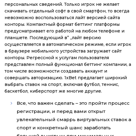
персональных сведений. Только игрок не желает
скачивать отдельный софт в свой смартфон, то всегда
невозможно воспользоваться лайт версией сайта
конторы. Компактный формат беттинг платформы
предусматривает его работой на любом телефоне и
планшете. Последующий в” „лайт версию
осуществляется в автоматическом режиме, если игрок
в браузере мобильного устройства загружает сайт
конторы. Регрессной к услугам пользователя
представлен полный функционал беттинг компании, а
том числе возможности создавать аккаунт и
совершать авторизацию. 1xBet предлагает широкий
выбрать ставок на спорт, включая футбол, теннис,
баскетбол, киберспорт же многие другие.
Все, что важен сделать – это пройти процесс
регистрации, и перед вами открыт
увлекательный смаррь виртуальных ставок а
спорт и конкретный шанс заработать
большой выигрыш при минимальных