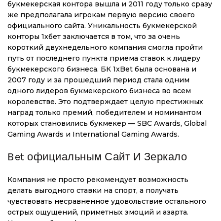
букмекерская контора вышла и 2011 году только сразу
же предполагала игрокам первую версию своего
официального сайта. Уникальность букмекерской
конторы 1хбет заключается в том, что за очень
короткий двухнедельного компания смогла пройти
путь от последнего пункта приема ставок к лидеру
букмекерского бизнеса. БК 1xBet была основана и
2007 году и за прошедший период стала одним
одного лидеров букмекерского бизнеса во всем
королевстве. Это подтверждает целую престижных
наград только премий, победителем и номинантом
которых становились букмекер — SBC Awards, Global
Gaming Awards и International Gaming Awards.
Bet официальным Сайт И Зеркало
Компания не просто рекомендует возможность
делать выгодного ставки на спорт, а получать
чувствовать несравненное удовольствие остального
острых ощущений, приметных эмоций и азарта.