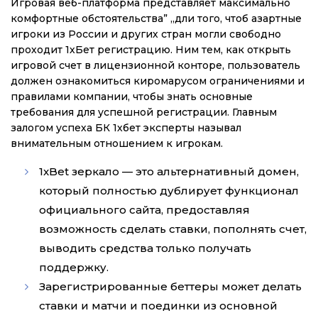
Игровая веб-платформа представляет максимально
комфортные обстоятельства” „дли того, чтоб азартные
игроки из России и других стран могли свободно
проходит 1хБет регистрацию. Ним тем, как открыть
игровой счет в лицензионной конторе, пользователь
должен ознакомиться киромарусом ограничениями и
правилами компании, чтобы знать основные
требования для успешной регистрации. Главным
залогом успеха БК 1хбет эксперты называл
внимательным отношением к игрокам.
1xBet зеркало — это альтернативный домен,
который полностью дублирует функционал
официального сайта, предоставляя
возможность сделать ставки, пополнять счет,
выводить средства только получать
поддержку.
Зарегистрированные беттeры может делать
ставки и матчи и поединки из основной