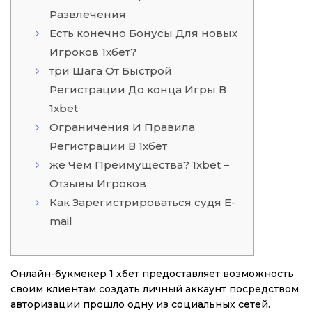
Развлечения
Есть конечно Бонусы Для новых
Игроков 1хбет?
три Шага От Быстрой
Регистрации До конца Игры В
1xbet
Ограничения И Правила
Регистрации В 1хбет
же Чём Преимущества? 1xbet –
Отзывы Игроков
Как Зарегистрироваться судя E-
mail
Онлайн-букмекер 1 хбет предоставляет возможность
своим клиентам создать личный аккаунт посредством
авторизации прошло одну из социальных сетей.