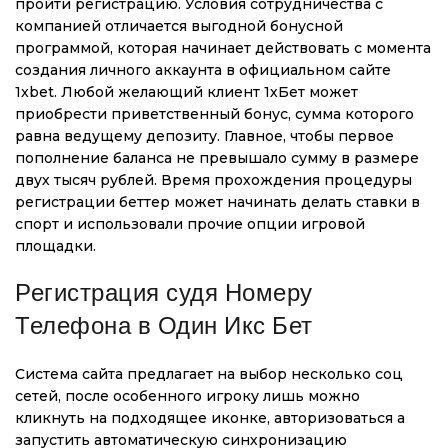
пройти регистрацию. Условия сотрудничества с
компанией отличается выгодной бонусной
программой, которая начинает действовать с момента
создания личного аккаунта в официальном сайте
1xbet. Любой желающий клиент 1хБет может
приобрести приветственный бонус, сумма которого
равна ведущему депозиту. Главное, чтобы первое
пополнение баланса не превышало сумму в размере
двух тысяч рублей. Время прохождения процедуры
регистрации беттер может начинать делать ставки в
спорт и использовали прочие опции игровой
площадки.
Регистрация судя Номеру
Телефона в Один Икс Бет
Система сайта предлагает на выбор несколько соц
сетей, после особенного игроку лишь можно
кликнуть на подходящее иконке, авторизоваться а
запустить автоматическую синхронизацию