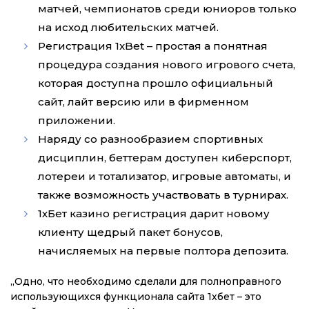
матчей, чемпионатов среди юниоров только
на исход любительских матчей.
Регистрация 1xBet – простая а понятная
процедура создания нового игрового счета,
которая доступна прошло официальный
сайт, лайт версию или в фирменном
приложении.
Наряду со разнообразием спортивных
дисциплин, беттерам доступен киберспорт,
лотереи и тотализатор, игровые автоматы, и
также возможность участвовать в турнирах.
1хБет казино регистрация дарит новому
клиенту щедрый пакет бонусов,
начисляемых на первые полтора депозита.
„Одно, что необходимо сделали для полноправного
использующихся функционала сайта 1хбет – это