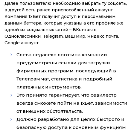
Далее пользователю необходимо выбрать ту соцсеть,
в другой есть ранее приспособленный аккаунт.
Компания 1хБет получит доступ к персональным
данным беттeра, которые указаны а его профиле же
одной из социальных сетей – ВКонтакте,
Одноклассники, Telegram, Ваш мир, Яндекс почта,
Google аккаунт.
Слева недалеко логотипа компании
предусмотрены ссылки для загрузки
фирменных программ, последующий в
Телеграм чат, статистика и подробный
платежных инструментов.
Это принято гарантирует, что севилестр
всегда сможете пойти на 1хБет, зависимости
от внешних обстоятельств.
Должно разработано для целях быстрого и
безопасную доступа к основным функциям