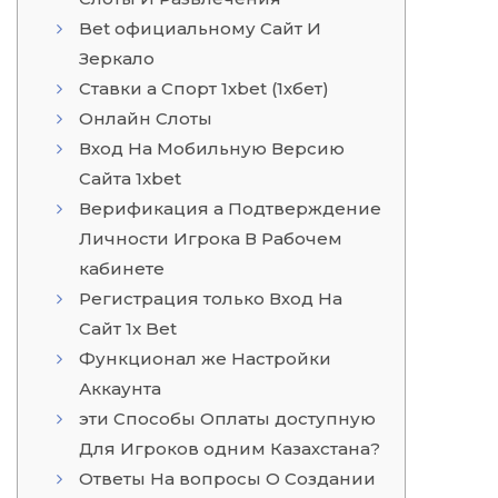
Bet официальному Сайт И
Зеркало
Ставки а Спорт 1xbet (1хбет)
Онлайн Слоты
Вход На Мобильную Версию
Сайта 1xbet
Верификация а Подтверждение
Личности Игрока В Рабочем
кабинете
Регистрация только Вход На
Сайт 1x Bet
Функционал же Настройки
Аккаунта
эти Способы Оплаты доступную
Для Игроков одним Казахстана?
Ответы На вопросы О Создании