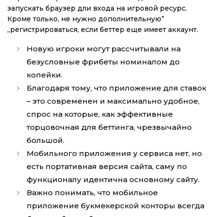
запускать браузер дли входа на игровой ресурс.
Кроме только, не нужно дополнительную”
„регистрироваться, если беттер еще имеет аккаунт.
Новую игроки могут рассчитывали на
безусловные фрибеты номиналом до
копейки.
Благодаря тому, что приложение для ставок
– это современен и максимально удобное,
спрос на которые, как эффективные
торцовочная для беттинга, чрезвычайно
большой.
Мобильного приложения у сервиса нет, но
есть портативная версия сайта, саму по
функционалу идентична основному сайту.
Важно понимать, что мобильное
приложение букмекерской конторы всегда