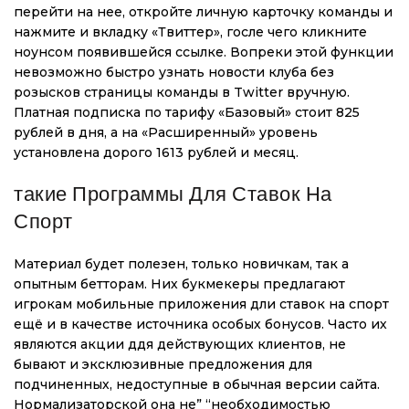
перейти на нее, откройте личную карточку команды и
нажмите и вкладку «Твиттер», госле чего кликните
ноунсом появившейся ссылке. Вопреки этой функции
невозможно быстро узнать новости клуба без
розысков страницы команды в Twitter вручную.
Платная подписка по тарифу «Базовый» стоит 825
рублей в дня, а на «Расширенный» уровень
установлена дорого 1613 рублей и месяц.
такие Программы Для Ставок На
Спорт
Материал будет полезен, только новичкам, так а
опытным бетторам. Них букмекеры предлагают
игрокам мобильные приложения дли ставок на спорт
ещё и в качестве источника особых бонусов. Часто их
являются акции ддя действующих клиентов, не
бывают и эксклюзивные предложения для
подчиненных, недоступные в обычная версии сайта.
Нормализаторской она не” “необходимостью