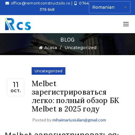
office@remontconstructsilo.ro
|
0744
376 648
BLOG
Ă
Acasa
Uncategorized
Uncategorized
Melbet
11
зарегистрироваться
OCT.
легко: полный обзор БК
Melbet в 2025 году
Posted by
mihaimariusiulian@gmail.com