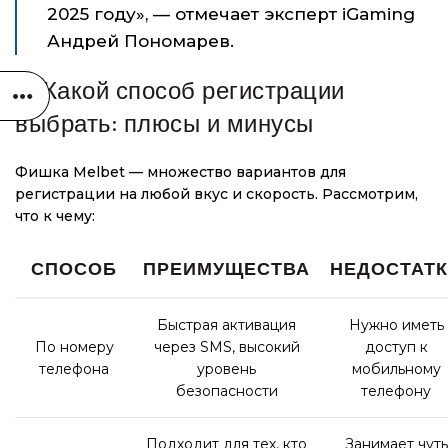
2025 году», — отмечает эксперт iGaming
Андрей Пономарев.
2. Какой способ регистрации
выбрать: плюсы и минусы
Фишка Melbet — множество вариантов для
регистрации на любой вкус и скорость. Рассмотрим,
что к чему:
СПОСОБ
ПРЕИМУЩЕСТВА
НЕДОСТАТ
Быстрая активация
Нужно иметь
По номеру
через SMS, высокий
доступ к
телефона
уровень
мобильному
безопасности
телефону
Подходит для тех, кто
Занимает чуть