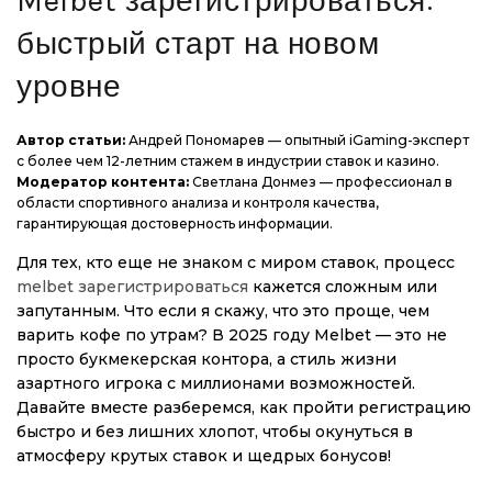
Melbet зарегистрироваться:
быстрый старт на новом
уровне
Автор статьи:
Андрей Пономарев — опытный iGaming-эксперт
с более чем 12-летним стажем в индустрии ставок и казино.
Модератор контента:
Светлана Донмез — профессионал в
области спортивного анализа и контроля качества,
гарантирующая достоверность информации.
Для тех, кто еще не знаком с миром ставок, процесс
melbet зарегистрироваться
кажется сложным или
запутанным. Что если я скажу, что это проще, чем
варить кофе по утрам? В 2025 году Melbet — это не
просто букмекерская контора, а стиль жизни
азартного игрока с миллионами возможностей.
Давайте вместе разберемся, как пройти регистрацию
быстро и без лишних хлопот, чтобы окунуться в
атмосферу крутых ставок и щедрых бонусов!