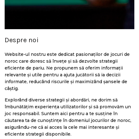
Despre noi
Website-ul nostru este dedicat pasionaților de jocuri de
noroc care doresc să învețe și să dezvolte strategii
eficiente de pariu. Ne propunem să oferim informații
relevante și utile pentru a ajuta jucătorii să ia decizii
informate, reducând riscurile și maximizând șansele de
câștig.
Explorând diverse strategii și abordări, ne dorim să
îmbunătățim experiența utilizatorilor și să promovăm un
joc responsabil. Suntem aici pentru a te susține în
căutarea ta de cunoștințe în domeniul jocurilor de noroc,
asigurându-ne că ai acces la cele mai interesante și
eficiente strategii disponibile.