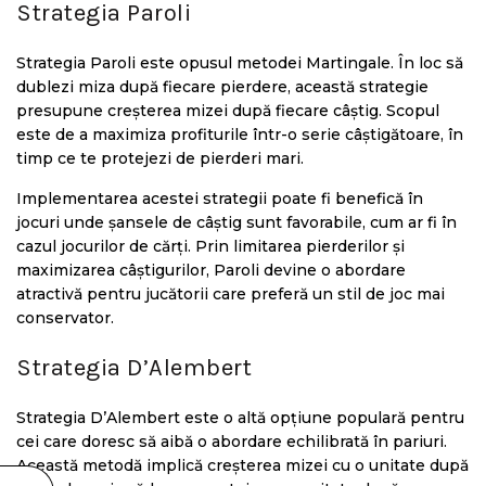
Strategia Paroli
Strategia Paroli este opusul metodei Martingale. În loc să
dublezi miza după fiecare pierdere, această strategie
presupune creșterea mizei după fiecare câștig. Scopul
este de a maximiza profiturile într-o serie câștigătoare, în
timp ce te protejezi de pierderi mari.
Implementarea acestei strategii poate fi benefică în
jocuri unde șansele de câștig sunt favorabile, cum ar fi în
cazul jocurilor de cărți. Prin limitarea pierderilor și
maximizarea câștigurilor, Paroli devine o abordare
atractivă pentru jucătorii care preferă un stil de joc mai
conservator.
Strategia D’Alembert
Strategia D’Alembert este o altă opțiune populară pentru
cei care doresc să aibă o abordare echilibrată în pariuri.
Această metodă implică creșterea mizei cu o unitate după