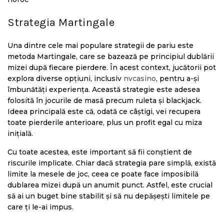
Strategia Martingale
Una dintre cele mai populare strategii de pariu este
metoda Martingale, care se bazează pe principiul dublării
mizei după fiecare pierdere. În acest context, jucătorii pot
explora diverse opțiuni, inclusiv
nvcasino
, pentru a-și
îmbunătăți experiența. Această strategie este adesea
folosită în jocurile de masă precum ruleta și blackjack.
Ideea principală este că, odată ce câștigi, vei recupera
toate pierderile anterioare, plus un profit egal cu miza
inițială.
Cu toate acestea, este important să fii conștient de
riscurile implicate. Chiar dacă strategia pare simplă, există
limite la mesele de joc, ceea ce poate face imposibilă
dublarea mizei după un anumit punct. Astfel, este crucial
să ai un buget bine stabilit și să nu depășești limitele pe
care ți le-ai impus.