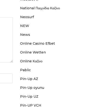
National Παιχνίδια Καζίνο
Neosurf
NEW
News
Online Casino Efbet
Online Wetten
Online Καζίνο
Pablic
Pin-Up AZ
Pin-Up oyunu
Pin-Up UZ
Pin-UP VCH