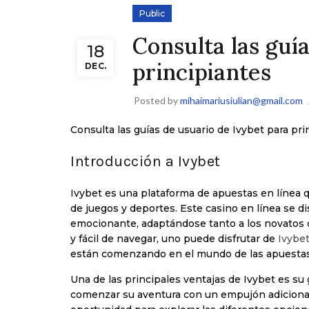
Public
Consulta las guí
18
principiantes
DEC.
Posted by
mihaimariusiulian@gmail.com
Consulta las guías de usuario de Ivybet para pri
Introducción a Ivybet
Ivybet es una plataforma de apuestas en línea 
de juegos y deportes. Este casino en línea se d
emocionante, adaptándose tanto a los novatos 
y fácil de navegar, uno puede disfrutar de
Ivybe
están comenzando en el mundo de las apuestas 
Una de las principales ventajas de Ivybet es s
comenzar su aventura con un empujón adicional