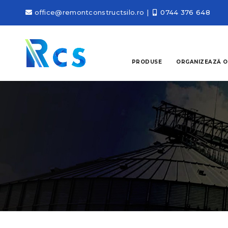
office@remontconstructsilo.ro
|
0744 376 648
PRODUSE
ORGANIZEAZĂ O