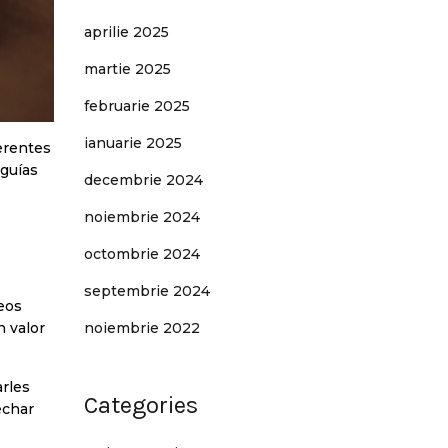
aprilie 2025
martie 2025
februarie 2025
ianuarie 2025
erentes
 guías
decembrie 2024
noiembrie 2024
octombrie 2024
septembrie 2024
eos
n valor
noiembrie 2022
arles
Categories
echar