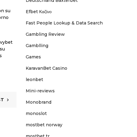
Deutschland Baxterbet
on su
Efbet Καζίνο
orno
Fast People Lookup & Data Search
Gambling Review
Ivybet
Gamblling
 su
s
Games
KaravanBet Casino
leonbet
Mini-reviews
ST
Monobrand
monoslot
mostbet norway
mostbet tr