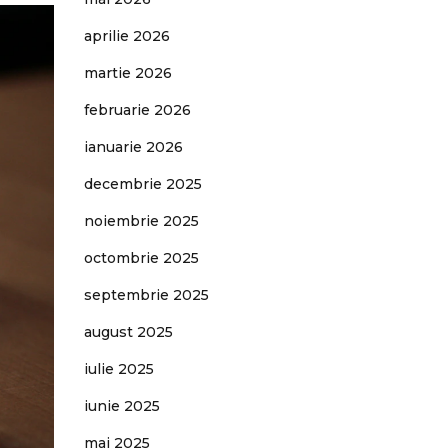
aprilie 2026
martie 2026
februarie 2026
ianuarie 2026
decembrie 2025
noiembrie 2025
octombrie 2025
septembrie 2025
august 2025
iulie 2025
iunie 2025
mai 2025