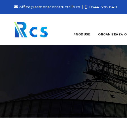
office@remontconstructsilo.ro
|
0744 376 648
PRODUSE
ORGANIZEAZĂ O