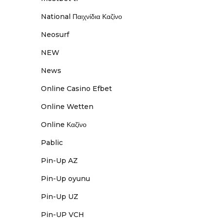
National Παιχνίδια Καζίνο
Neosurf
NEW
News
Online Casino Efbet
Online Wetten
Online Καζίνο
Pablic
Pin-Up AZ
Pin-Up oyunu
Pin-Up UZ
Pin-UP VCH