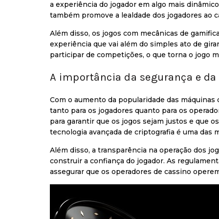
a experiência do jogador em algo mais dinâmico
também promove a lealdade dos jogadores ao c
Além disso, os jogos com mecânicas de gamific
experiência que vai além do simples ato de gira
participar de competições, o que torna o jogo ma
A importância da segurança e d
Com o aumento da popularidade das máquinas d
tanto para os jogadores quanto para os operado
para garantir que os jogos sejam justos e que 
tecnologia avançada de criptografia é uma das 
Além disso, a transparência na operação dos jog
construir a confiança do jogador. As regulame
assegurar que os operadores de cassino operem 