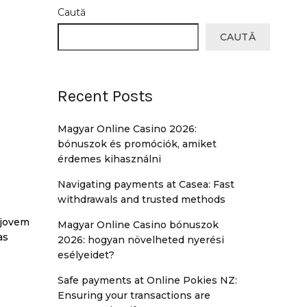
Caută
CAUTĂ
Recent Posts
Magyar Online Casino 2026:
bónuszok és promóciók, amiket
érdemes kihasználni
Navigating payments at Casea: Fast
withdrawals and trusted methods
 jovem
Magyar Online Casino bónuszok
as
2026: hogyan növelheted nyerési
esélyeidet?
Safe payments at Online Pokies NZ:
Ensuring your transactions are