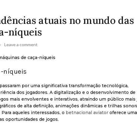
ndências atuais no mundo das
a-níqueis
Leave a comment
máquinas de caça-níqueis
-níqueis
passaram por uma significativa transformação tecnológica,
ência dos jogadores. A digitalização e o desenvolvimento de
ogos mais envolventes e interativos, atraindo um público mais
ráficos de alta definição, animações dinâmicas e trilhas sonor
. Para aqueles interessados, o
betnacional aviator
oferece uma
as oportunidades de jogos.