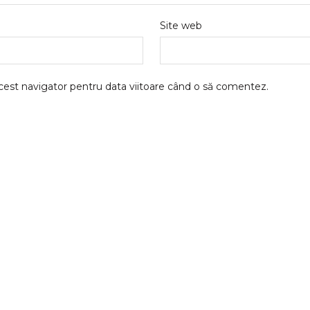
Site web
acest navigator pentru data viitoare când o să comentez.