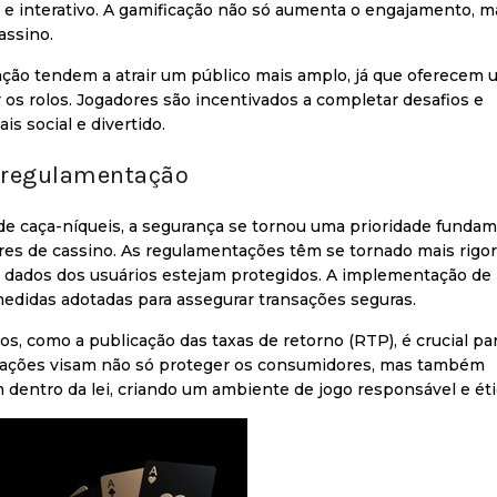
 e interativo. A gamificação não só aumenta o engajamento, m
assino.
ação tendem a atrair um público mais amplo, já que oferecem
r os rolos. Jogadores são incentivados a completar desafios e
is social e divertido.
a regulamentação
e caça-níqueis, a segurança se tornou uma prioridade fundam
res de cassino. As regulamentações têm se tornado mais rigo
os dados dos usuários estejam protegidos. A implementação de
medidas adotadas para assegurar transações seguras.
os, como a publicação das taxas de retorno (RTP), é crucial pa
ntações visam não só proteger os consumidores, mas também
dentro da lei, criando um ambiente de jogo responsável e éti