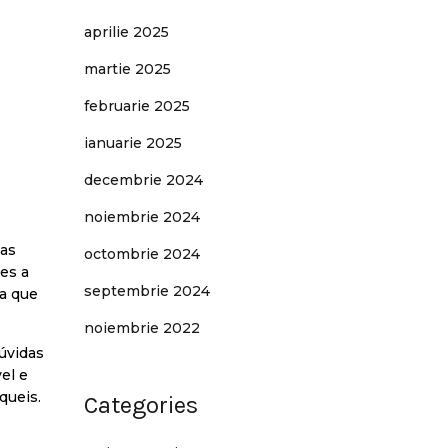
aprilie 2025
martie 2025
februarie 2025
ianuarie 2025
decembrie 2024
noiembrie 2024
das
octombrie 2024
es a
septembrie 2024
ra que
noiembrie 2022
úvidas
el e
queis.
Categories