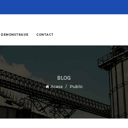
 DEMONSTRAȚIE
CONTACT
BLOG
Acasa
Public