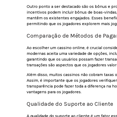
Outro ponto a ser destacado são os bônus e p
incentivos podem incluir bônus de boas-vindas,
mantêm os existentes engajados. Esses benefíc
permitindo que os jogadores explorem mais j
Comparação de Métodos de Pag
Ao escolher um cassino online, é crucial consi
modernas aceita uma variedade de opções, inclui
garantindo que os usuários possam fazer transaç
transações são aspectos que os jogadores valor
Além disso, muitos cassinos não cobram taxas 
Assim, é importante que os jogadores verifique
transparência pode fazer toda a diferença na ho
vantagens para os jogadores.
Qualidade do Suporte ao Cliente
A qualidade do suporte ao cliente é um fator e