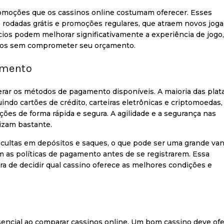
romoções que os cassinos online costumam oferecer. Esses
 rodadas grátis e promoções regulares, que atraem novos jog
ios podem melhorar significativamente a experiência de jogo,
ogos sem comprometer seu orçamento.
amento
derar os métodos de pagamento disponíveis. A maioria das pla
ndo cartões de crédito, carteiras eletrônicas e criptomoedas,
ões de forma rápida e segura. A agilidade e a segurança nas
izam bastante.
ocultas em depósitos e saques, o que pode ser uma grande va
m as políticas de pagamento antes de se registrarem. Essa
ra de decidir qual cassino oferece as melhores condições e
ssencial ao comparar cassinos online. Um bom cassino deve of