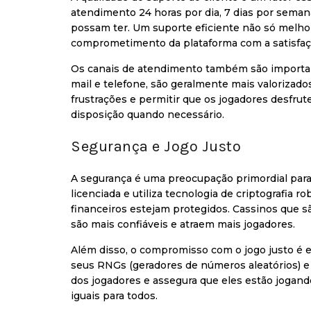
atendimento 24 horas por dia, 7 dias por seman
possam ter. Um suporte eficiente não só melho
comprometimento da plataforma com a satisfaçã
Os canais de atendimento também são important
mail e telefone, são geralmente mais valorizad
frustrações e permitir que os jogadores desfr
disposição quando necessário.
Segurança e Jogo Justo
A segurança é uma preocupação primordial para o
licenciada e utiliza tecnologia de criptografia 
financeiros estejam protegidos. Cassinos que 
são mais confiáveis e atraem mais jogadores.
Além disso, o compromisso com o jogo justo é e
seus RNGs (geradores de números aleatórios) e a
dos jogadores e assegura que eles estão jogan
iguais para todos.