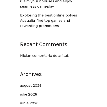
Claim your bonuses and enjoy
seamless gameplay
Exploring the best online pokies
Australia: find top games and
rewarding promotions
Recent Comments
Niciun comentariu de arătat.
Archives
august 2026
iulie 2026
iunie 2026