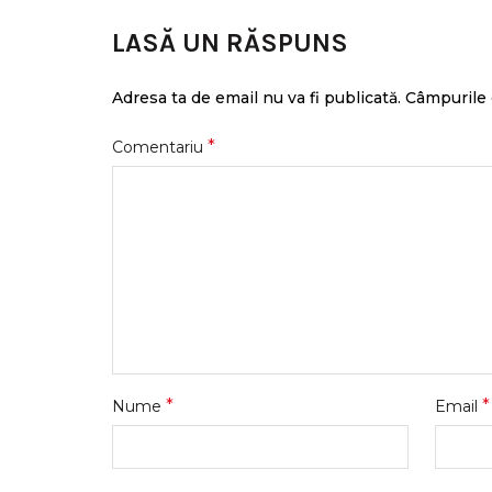
LASĂ UN RĂSPUNS
Adresa ta de email nu va fi publicată.
Câmpurile 
*
Comentariu
*
*
Nume
Email