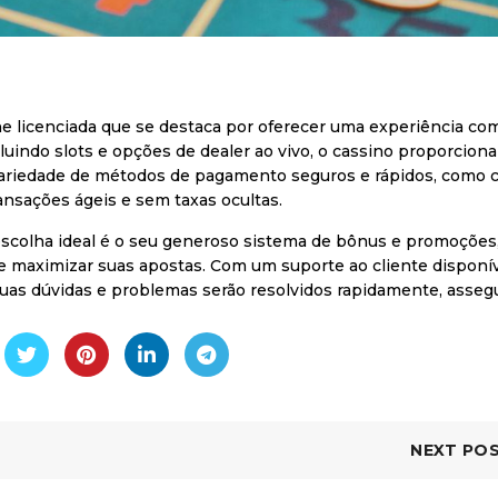
ne licenciada que se destaca por oferecer uma experiência co
luindo slots e opções de dealer ao vivo, o cassino proporcion
ariedade de métodos de pagamento seguros e rápidos, como c
ransações ágeis e sem taxas ocultas.
escolha ideal é o seu generoso sistema de bônus e promoções
 maximizar suas apostas. Com um suporte ao cliente disponí
suas dúvidas e problemas serão resolvidos rapidamente, asse
NEXT PO