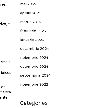
mai 2025
ores
aprilie 2025
martie 2025
ivo, e-
februarie 2025
ianuarie 2025
decembrie 2024
noiembrie 2024
orma é
octombrie 2024
rígidos
septembrie 2024
noiembrie 2022
 os
nfiança
mente
Categories