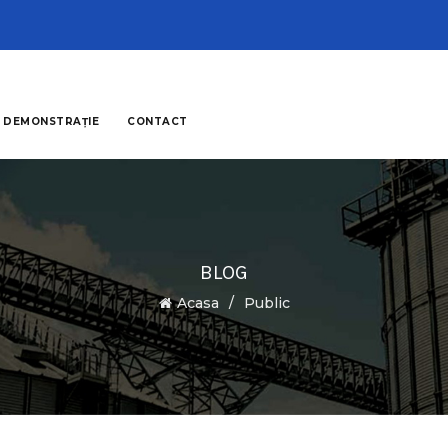
 DEMONSTRAȚIE
CONTACT
BLOG
Acasa
Public