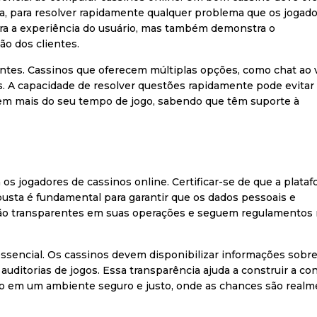
a, para resolver rapidamente qualquer problema que os jogad
ra a experiência do usuário, mas também demonstra o
o dos clientes.
es. Cassinos que oferecem múltiplas opções, como chat ao v
os. A capacidade de resolver questões rapidamente pode evitar
utem mais do seu tempo de jogo, sabendo que têm suporte à
s jogadores de cassinos online. Certificar-se de que a plataf
robusta é fundamental para garantir que os dados pessoais e
são transparentes em suas operações e seguem regulamentos 
ssencial. Os cassinos devem disponibilizar informações sobre
uditorias de jogos. Essa transparência ajuda a construir a co
do em um ambiente seguro e justo, onde as chances são real