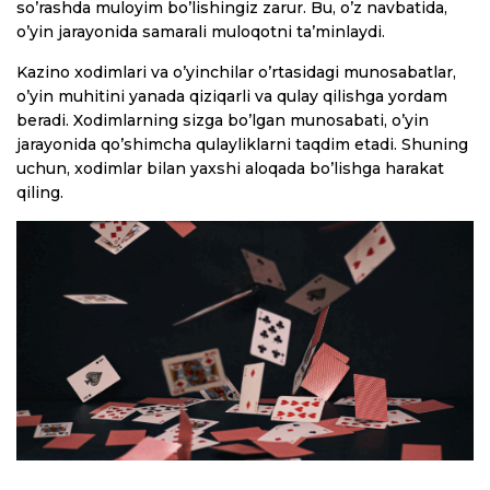
so’rashda muloyim bo’lishingiz zarur. Bu, o’z navbatida,
o’yin jarayonida samarali muloqotni ta’minlaydi.
Kazino xodimlari va o’yinchilar o’rtasidagi munosabatlar,
o’yin muhitini yanada qiziqarli va qulay qilishga yordam
beradi. Xodimlarning sizga bo’lgan munosabati, o’yin
jarayonida qo’shimcha qulayliklarni taqdim etadi. Shuning
uchun, xodimlar bilan yaxshi aloqada bo’lishga harakat
qiling.