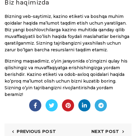
Biz haqimizda
Bizning veb-saytimiz, kazino etiketi va boshqa muhim
qoidalar haqida ma’lumot taqdim etish uchun yaratilgan.
Biz yangi boshlovchilarga kazino muhitida qanday qilib
muvaffaqiyatli bo’lish haqida foydali maslahatlar berishga
qaratilganmiz. Sizning tajribangizni yaxshilash uchun
zarur bo’lgan barcha resurslarni taqdim etamiz.
Bizning maqsadimiz, o’yin jarayonida o’zingizni qulay his
qilishingiz va muvaffaqiyatga erishishingizga yordam
berishdir. Kazino etiketi va odob-axloq qoidalari haqida
ko’proq ma’lumot olish uchun bizni kuzatib boring.
Sizning o’yin tajribangizni rivojlantirishda yordam
beramiz!
PREVIOUS POST
NEXT POST