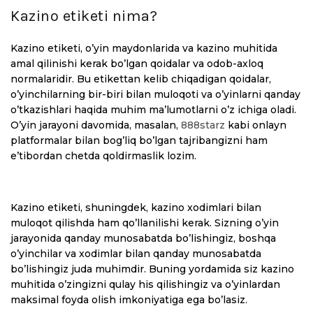
Kazino etiketi nima?
Kazino etiketi, o’yin maydonlarida va kazino muhitida
amal qilinishi kerak bo’lgan qoidalar va odob-axloq
normalaridir. Bu etikettan kelib chiqadigan qoidalar,
o’yinchilarning bir-biri bilan muloqoti va o’yinlarni qanday
o’tkazishlari haqida muhim ma’lumotlarni o’z ichiga oladi.
O’yin jarayoni davomida, masalan,
888starz
kabi onlayn
platformalar bilan bog’liq bo’lgan tajribangizni ham
e’tibordan chetda qoldirmaslik lozim.
Kazino etiketi, shuningdek, kazino xodimlari bilan
muloqot qilishda ham qo’llanilishi kerak. Sizning o’yin
jarayonida qanday munosabatda bo’lishingiz, boshqa
o’yinchilar va xodimlar bilan qanday munosabatda
bo’lishingiz juda muhimdir. Buning yordamida siz kazino
muhitida o’zingizni qulay his qilishingiz va o’yinlardan
maksimal foyda olish imkoniyatiga ega bo’lasiz.