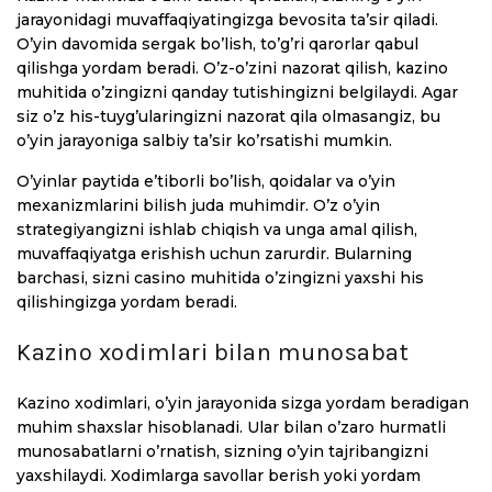
jarayonidagi muvaffaqiyatingizga bevosita ta’sir qiladi.
O’yin davomida sergak bo’lish, to’g’ri qarorlar qabul
qilishga yordam beradi. O’z-o’zini nazorat qilish, kazino
muhitida o’zingizni qanday tutishingizni belgilaydi. Agar
siz o’z his-tuyg’ularingizni nazorat qila olmasangiz, bu
o’yin jarayoniga salbiy ta’sir ko’rsatishi mumkin.
O’yinlar paytida e’tiborli bo’lish, qoidalar va o’yin
mexanizmlarini bilish juda muhimdir. O’z o’yin
strategiyangizni ishlab chiqish va unga amal qilish,
muvaffaqiyatga erishish uchun zarurdir. Bularning
barchasi, sizni casino muhitida o’zingizni yaxshi his
qilishingizga yordam beradi.
Kazino xodimlari bilan munosabat
Kazino xodimlari, o’yin jarayonida sizga yordam beradigan
muhim shaxslar hisoblanadi. Ular bilan o’zaro hurmatli
munosabatlarni o’rnatish, sizning o’yin tajribangizni
yaxshilaydi. Xodimlarga savollar berish yoki yordam