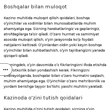
Boshqalar bilan muloqot
Kazino muhitida muloqot qilish qoidalari, boshqa
o’yinchilar va xodimlar bilan munosabatlarda muhim
ahamiyatga ega. Sizning harakatlaringiz va gaplaringiz,
atrofdagilarga ta’sir qiladi. O’zaro hurmat va samimiyat
asosida muloqot qilish, o’yin jarayonida ko’p foydali
natijalarni keltiradi. O’yinlardan oldin yoki keyin boshqa
o’yinchilar bilan suhbatlashish, o’yin tajribangizni yanada
qiziqarli qiladi.
Shuningdek, o’yin davomida o’z fikrlaringizni ifoda etishda
ehtiyotkorlik bilan yondashish kerak. Fikringizni
bildirayotganda, boshqalar bilan o’zaro hurmatni saqlash,
muhim ahamiyatga ega. O’yinchilar o’zaro mehribonlik va
yordam berishga tayyor bo’lishi, yaxshi muhitni yaratadi.
Kazinoda o’zini tutish qoidalari
Kazino muhitida o’zini tutish qoidalari, sizning o’yin