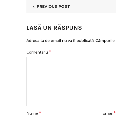
PREVIOUS POST
LASĂ UN RĂSPUNS
Adresa ta de email nu va fi publicată.
Câmpurile 
*
Comentariu
*
*
Nume
Email