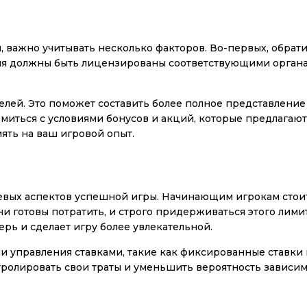
н, важно учитывать несколько факторов. Во-первых, обрат
я должны быть лицензированы соответствующими органа
елей. Это поможет составить более полное представление
омиться с условиями бонусов и акций, которые предлагают
иять на ваш игровой опыт.
евых аспектов успешной игры. Начинающим игрокам стои
и готовы потратить, и строго придерживаться этого лимит
ь и сделает игру более увлекательной.
и управления ставками, такие как фиксированные ставки
нтролировать свои траты и уменьшить вероятность зависи