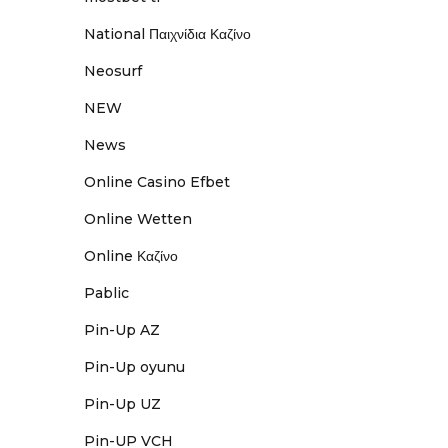
National Παιχνίδια Καζίνο
Neosurf
NEW
News
Online Casino Efbet
Online Wetten
Online Καζίνο
Pablic
Pin-Up AZ
Pin-Up oyunu
Pin-Up UZ
Pin-UP VCH