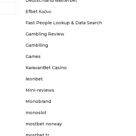
Deutschland Baxterbet
Efbet Καζίνο
Fast People Lookup & Data Search
Gambling Review
Gamblling
Games
KaravanBet Casino
leonbet
Mini-reviews
Monobrand
monoslot
mostbet norway
mostbet tr