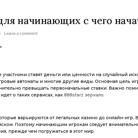
для начинающих с чего нача
Leave a comment
ь
 участники ставят деньги или ценности на случайный исхо
 игровые автоматы и многие другие виды. Основная цель и
ачительно превышать первоначальные ставки. Важно помн
идет о таких сервисах, как
888starz зеркало
.
оторые варьируются от легальных казино до онлайн-игр.
риском. Поэтому начинающим игрокам следует внимательн
ия, прежде чем погружаться в этот мир.