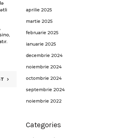
lə
ətli
aprilie 2025
martie 2025
,
februarie 2025
sino,
tır.
ianuarie 2025
decembrie 2024
noiembrie 2024
octombrie 2024
ST
septembrie 2024
noiembrie 2022
Categories