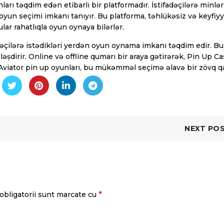
ı təqdim edən etibarlı bir platformadır. İstifadəçilərə minlər
oyun seçimi imkanı tanıyır. Bu platforma, təhlükəsiz və keyfiyy
lar rahatlıqla oyun oynaya bilərlər.
dəçilərə istədikləri yerdən oyun oynama imkanı təqdim edir. Bu
şdirir. Online və offline qumarı bir araya gətirərək, Pin Up Ca
iator pin up oyunları, bu mükəmməl seçimə əlavə bir zövq qa
NEXT PO
*
obligatorii sunt marcate cu