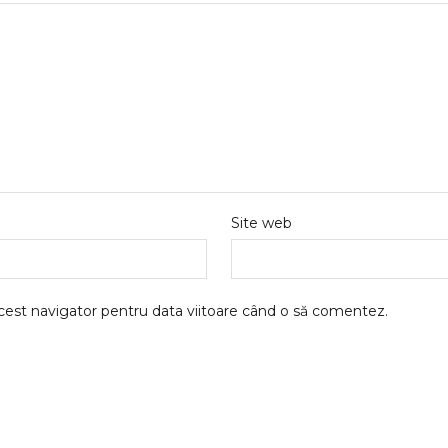
Site web
acest navigator pentru data viitoare când o să comentez.