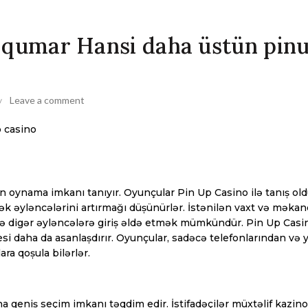
e qumar Hansi daha üstün pin
Leave a comment
p casino
n oynama imkanı tanıyır. Oyunçular Pin Up Casino ilə tanış old
ək əyləncələrini artırmağı düşünürlər. İstənilən vaxt və məka
 və digər əyləncələrə giriş əldə etmək mümkündür. Pin Up Casi
esi daha da asanlaşdırır. Oyunçular, sadəcə telefonlarından və 
ra qoşula bilərlər.
 geniş seçim imkanı təqdim edir. İstifadəçilər müxtəlif kazino