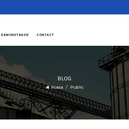
 DEMONSTRAȚIE
CONTACT
BLOG
Acasa
Public