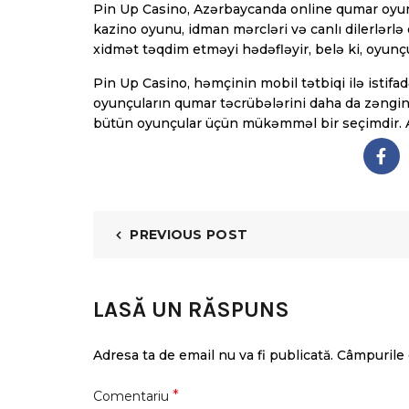
Pin Up Casino, Azərbaycanda online qumar oyunlar
kazino oyunu, idman mərcləri və canlı dilerlərlə 
xidmət təqdim etməyi hədəfləyir, belə ki, oyunçu
Pin Up Casino, həmçinin mobil tətbiqi ilə istifa
oyunçuların qumar təcrübələrini daha da zənginlə
bütün oyunçular üçün mükəmməl bir seçimdir. Av
PREVIOUS POST
LASĂ UN RĂSPUNS
Adresa ta de email nu va fi publicată.
Câmpurile 
*
Comentariu