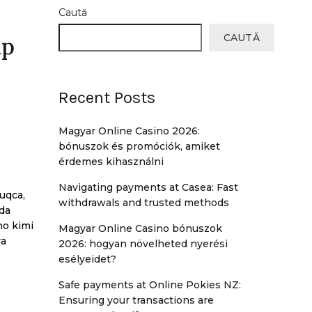
Caută
CAUTĂ
up
Recent Posts
Magyar Online Casino 2026:
bónuszok és promóciók, amiket
érdemes kihasználni
Navigating payments at Casea: Fast
uqca,
withdrawals and trusted methods
nda
no kimi
Magyar Online Casino bónuszok
ya
2026: hogyan növelheted nyerési
esélyeidet?
Safe payments at Online Pokies NZ:
Ensuring your transactions are