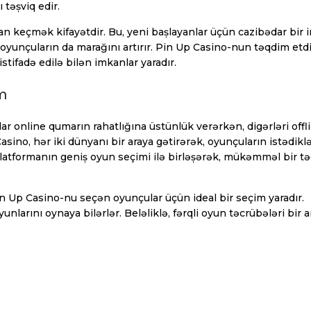
 təşviq edir.
 keçmək kifayətdir. Bu, yeni başlayanlar üçün cazibədar bir
oyunçuların da marağını artırır. Pin Up Casino-nun təqdim etdi
tifadə edilə bilən imkanlar yaradır.
m
ar online qumarın rahatlığına üstünlük verərkən, digərləri offl
sino, hər iki dünyanı bir araya gətirərək, oyunçuların istədiklə
latformanın geniş oyun seçimi ilə birləşərək, mükəmməl bir t
in Up Casino-nu seçən oyunçular üçün ideal bir seçim yaradır.
unlarını oynaya bilərlər. Beləliklə, fərqli oyun təcrübələri bir a