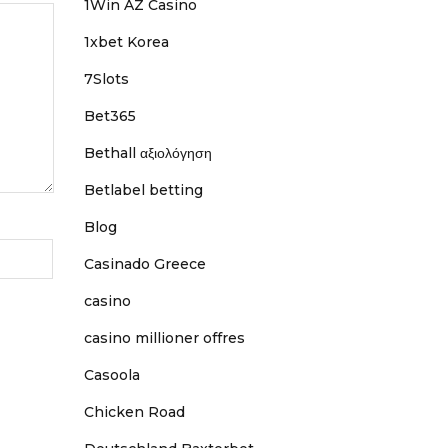
1Win AZ Casino
1xbet Korea
7Slots
Bet365
Bethall αξιολόγηση
Betlabel betting
Blog
Casinado Greece
casino
casino millioner offres
Casoola
Chicken Road