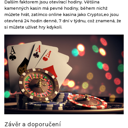
Dalším faktorem jsou otevírací hodiny. Většina
kamenných kasin má pevné hodiny, během nichž
můžete hrát, zatímco online kasina jako CryptoLeo jsou
otevřená 24 hodin denně, 7 dní v týdnu, což znamená, že
si můžete užívat hry kdykoli.
Závěr a doporučení