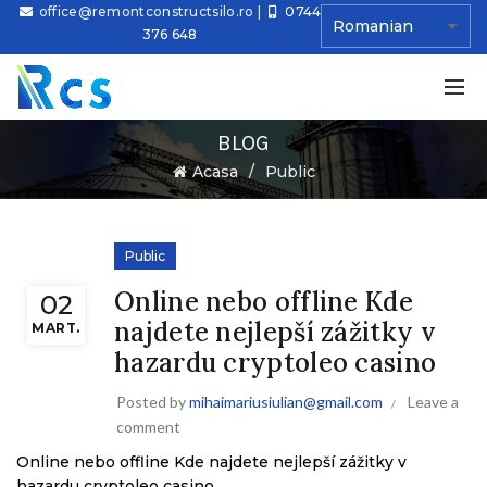
office@remontconstructsilo.ro
|
0744
376 648
BLOG
Ă
Acasa
Public
Public
Online nebo offline Kde
02
najdete nejlepší zážitky v
MART.
hazardu cryptoleo casino
Posted by
mihaimariusiulian@gmail.com
Leave a
comment
Online nebo offline Kde najdete nejlepší zážitky v
hazardu cryptoleo casino