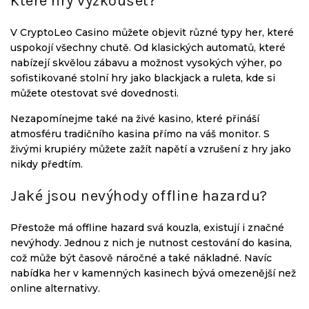
Které hry vyzkoušet?
V CryptoLeo Casino můžete objevit různé typy her, které
uspokojí všechny chutě. Od klasických automatů, které
nabízejí skvělou zábavu a možnost vysokých výher, po
sofistikované stolní hry jako blackjack a ruleta, kde si
můžete otestovat své dovednosti.
Nezapomínejme také na živé kasino, které přináší
atmosféru tradičního kasina přímo na váš monitor. S
živými krupiéry můžete zažít napětí a vzrušení z hry jako
nikdy předtím.
Jaké jsou nevýhody offline hazardu?
Přestože má offline hazard svá kouzla, existují i značné
nevýhody. Jednou z nich je nutnost cestování do kasina,
což může být časově náročné a také nákladné. Navíc
nabídka her v kamenných kasinech bývá omezenější než
online alternativy.