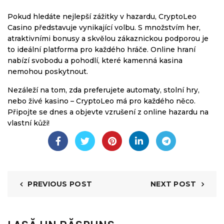
Pokud hledáte nejlepší zážitky v hazardu, CryptoLeo
Casino představuje vynikající volbu. S množstvím her,
atraktivními bonusy a skvělou zákaznickou podporou je
to ideální platforma pro každého hráče. Online hraní
nabízí svobodu a pohodlí, které kamenná kasina
nemohou poskytnout.
Nezáleží na tom, zda preferujete automaty, stolní hry,
nebo živé kasino – CryptoLeo má pro každého něco.
Připojte se dnes a objevte vzrušení z online hazardu na
vlastní kůži!
PREVIOUS POST
NEXT POST