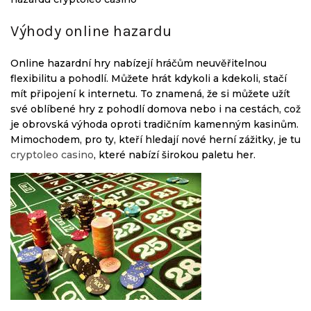
Výhody online hazardu
Online hazardní hry nabízejí hráčům neuvěřitelnou
flexibilitu a pohodlí. Můžete hrát kdykoli a kdekoli, stačí
mít připojení k internetu. To znamená, že si můžete užít
své oblíbené hry z pohodlí domova nebo i na cestách, což
je obrovská výhoda oproti tradičním kamenným kasinům.
Mimochodem, pro ty, kteří hledají nové herní zážitky, je tu
cryptoleo casino
, které nabízí širokou paletu her.