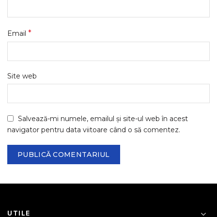
*
Email
Site web
Salvează-mi numele, emailul și site-ul web în acest
navigator pentru data viitoare când o să comentez.
UTILE