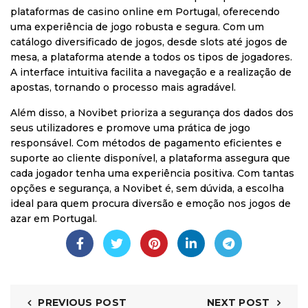
plataformas de casino online em Portugal, oferecendo
uma experiência de jogo robusta e segura. Com um
catálogo diversificado de jogos, desde slots até jogos de
mesa, a plataforma atende a todos os tipos de jogadores.
A interface intuitiva facilita a navegação e a realização de
apostas, tornando o processo mais agradável.
Além disso, a Novibet prioriza a segurança dos dados dos
seus utilizadores e promove uma prática de jogo
responsável. Com métodos de pagamento eficientes e
suporte ao cliente disponível, a plataforma assegura que
cada jogador tenha uma experiência positiva. Com tantas
opções e segurança, a Novibet é, sem dúvida, a escolha
ideal para quem procura diversão e emoção nos jogos de
azar em Portugal.
PREVIOUS POST
NEXT POST