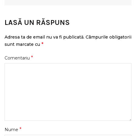
LASĂ UN RĂSPUNS
Adresa ta de email nu va fi publicată.
Câmpurile obligatorii
*
sunt marcate cu
*
Comentariu
*
Nume