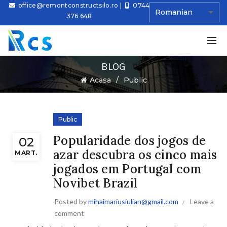
office@remontconstructsilo.ro
|
0744
376 648
BLOG
Ă
Acasa
Public
Public
Popularidade dos jogos de
02
azar descubra os cinco mais
MART.
jogados em Portugal com
Novibet Brazil
Posted by
mihaimariusiulian@gmail.com
Leave a
comment