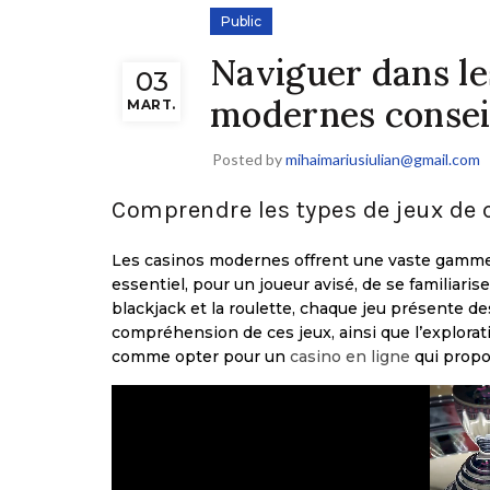
Public
Naviguer dans le
03
modernes conseil
MART.
Posted by
mihaimariusiulian@gmail.com
Comprendre les types de jeux de 
Les casinos modernes offrent une vaste gamme d
essentiel, pour un joueur avisé, de se familiar
blackjack et la roulette, chaque jeu présente des
compréhension de ces jeux, ainsi que l’explorati
comme opter pour un
casino en ligne
qui propo