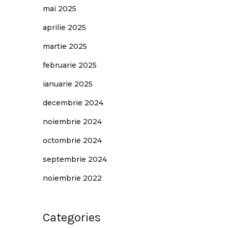
mai 2025
aprilie 2025
martie 2025
februarie 2025
ianuarie 2025
decembrie 2024
noiembrie 2024
octombrie 2024
septembrie 2024
noiembrie 2022
Categories