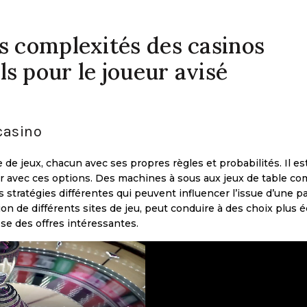
s complexités des casinos
s pour le joueur avisé
casino
e jeux, chacun avec ses propres règles et probabilités. Il es
iser avec ces options. Des machines à sous aux jeux de table c
 stratégies différentes qui peuvent influencer l’issue d’une pa
on de différents sites de jeu, peut conduire à des choix plus éc
se des offres intéressantes.