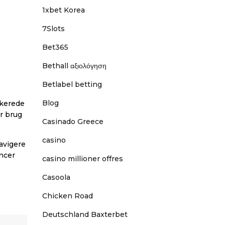
1xbet Korea
7Slots
Bet365
Bethall αξιολόγηση
Betlabel betting
Blog
ikerede
r brug
Casinado Greece
casino
navigere
ancer
casino millioner offres
Casoola
Chicken Road
Deutschland Baxterbet