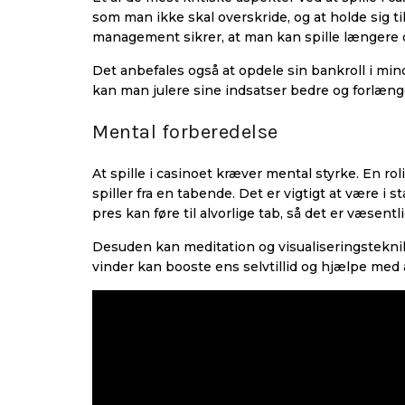
som man ikke skal overskride, og at holde sig ti
management sikrer, at man kan spille længere o
Det anbefales også at opdele sin bankroll i mi
kan man julere sine indsatser bedre og forlænge 
Mental forberedelse
At spille i casinoet kræver mental styrke. En ro
spiller fra en tabende. Det er vigtigt at være i 
pres kan føre til alvorlige tab, så det er væsentl
Desuden kan meditation og visualiseringsteknikk
vinder kan booste ens selvtillid og hjælpe med a