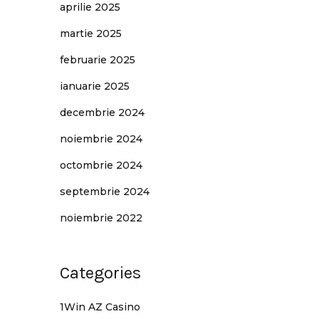
aprilie 2025
martie 2025
februarie 2025
ianuarie 2025
decembrie 2024
noiembrie 2024
octombrie 2024
septembrie 2024
noiembrie 2022
Categories
1Win AZ Casino