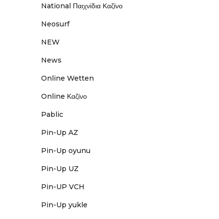
National Παιχνίδια Καζίνο
Neosurf
NEW
News
Online Wetten
Online Καζίνο
Pablic
Pin-Up AZ
Pin-Up oyunu
Pin-Up UZ
Pin-UP VCH
Pin-Up yukle