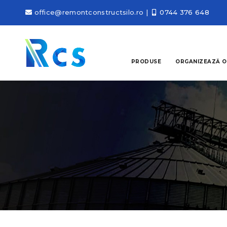
office@remontconstructsilo.ro
|
0744 376 648
PRODUSE
ORGANIZEAZĂ O