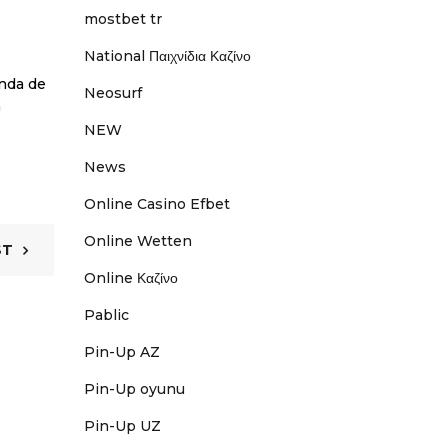
mostbet tr
National Παιχνίδια Καζίνο
ända de
Neosurf
a
NEW
News
Online Casino Efbet
Online Wetten
ST
Online Καζίνο
Pablic
Pin-Up AZ
Pin-Up oyunu
Pin-Up UZ