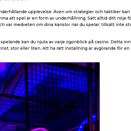
 underhållande upplevelse. Även om strategier och taktiker kan
mma att spel är en form av underhållning. Sätt alltid ditt nöje f
h var medveten om dina känslor när du spelar; tillsätt inte st
 spelande kan du njuta av varje ögonblick på casino. Detta in
st, stor eller liten. Att ha rätt inställning är avgörande för en