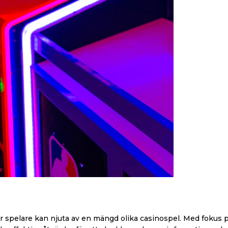
är spelare kan njuta av en mängd olika casinospel. Med fokus 