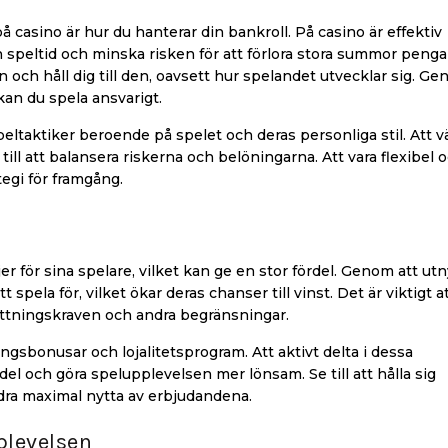
å casino är hur du hanterar din bankroll. På casino är effektiv
n speltid och minska risken för att förlora stora summor penga
 och håll dig till den, oavsett hur spelandet utvecklar sig. Ge
kan du spela ansvarigt.
eltaktiker beroende på spelet och deras personliga stil. Att v
ill att balansera riskerna och belöningarna. Att vara flexibel 
tegi för framgång.
 för sina spelare, vilket kan ge en stor fördel. Genom att utn
spela för, vilket ökar deras chanser till vinst. Det är viktigt a
msättningskraven och andra begränsningar.
ningsbonusar och lojalitetsprogram. Att aktivt delta i dessa
l och göra spelupplevelsen mer lönsam. Se till att hålla sig
dra maximal nytta av erbjudandena.
plevelsen