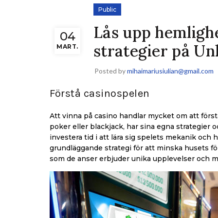
Public
Lås upp hemligh
04
strategier på U
MART.
Posted by
mihaimariusiulian@gmail.com
Förstå casinospelen
Att vinna på casino handlar mycket om att förstå
poker eller blackjack, har sina egna strategier o
investera tid i att lära sig spelets mekanik och
grundläggande strategi för att minska husets fö
som de anser erbjuder unika upplevelser och mö