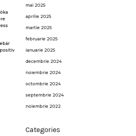
mai 2025
 öka
aprilie 2025
öre
ress
martie 2025
februarie 2025
nebär
 positiv
ianuarie 2025
decembrie 2024
noiembrie 2024
octombrie 2024
septembrie 2024
noiembrie 2022
Categories