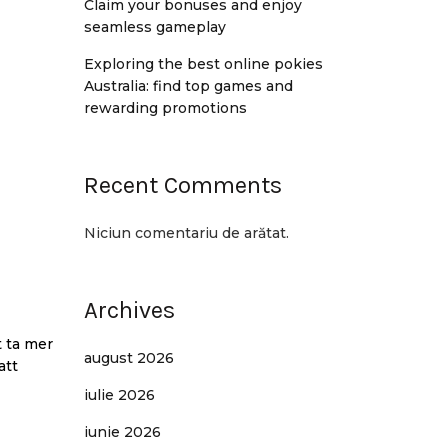
Claim your bonuses and enjoy
seamless gameplay
Exploring the best online pokies
Australia: find top games and
rewarding promotions
Recent Comments
Niciun comentariu de arătat.
Archives
t ta mer
august 2026
att
iulie 2026
iunie 2026