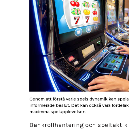
Genom att förstå varje spels dynamik kan spelare
informerade beslut. Det kan också vara fördelak
maximera spelupplevelsen.
Bankrollhantering och speltaktik