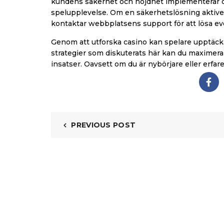
kundens säkerhet och nöjdhet implementerar de 
spelupplevelse. Om en säkerhetslösning aktiver
kontaktar webbplatsens support för att lösa ev
Genom att utforska casino kan spelare upptäcka
strategier som diskuterats här kan du maximera
insatser. Oavsett om du är nybörjare eller erfare
PREVIOUS POST