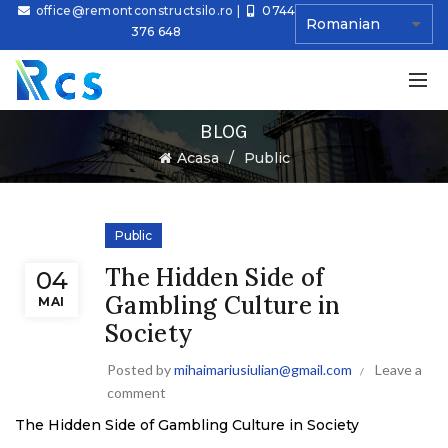
office@remontconstructsilo.ro
|
0744
376 648
BLOG
Ă
Acasa
Public
Public
The Hidden Side of
04
Gambling Culture in
MAI
Society
Posted by
mihaimariusiulian@gmail.com
Leave a
comment
The Hidden Side of Gambling Culture in Society