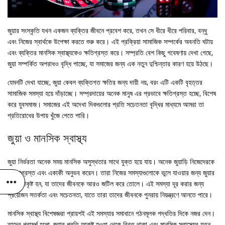
জুয়ার সংস্কৃতি যখন একজন ব্যক্তির জীবনে প্রবেশ করে, তখন সে ধীরে ধীরে পরিবার, বন্ধু
এবং নিজের স্বার্থকে উপেক্ষা করতে শুরু করে। এই প্রক্রিয়া সামাজিক সম্পর্কের অবনতি ঘটায়
এবং ব্যক্তির মানসিক স্বাস্থ্যকেও ক্ষতিগ্রস্ত করে। সম্প্রতি বেশ কিছু গবেষণায় দেখা গেছে,
জুয়া সম্পর্কিত অপরাধও বৃদ্ধি পাচ্ছে, যা সমাজের জন্য এক নতুন দুশ্চিন্তার কারণ হয়ে উঠছে।
যেমনটি দেখা যাচ্ছে, জুয়া কেবল ব্যক্তিগত ক্ষতির জন্য দায়ী নয়, বরং এটি একটি বৃহত্তর
সামাজিক সমস্যা হয়ে দাঁড়াচ্ছে। সম্প্রদায়ের অনেক মানুষ এর প্রভাবে ক্ষতিগ্রস্ত হচ্ছে, বিশেষ
করে যুবসমাজ। সমাজের এই অদেখা দিকগুলোর প্রতি সচেতনতা বৃদ্ধির মাধ্যমে আমরা তা
প্রতিরোধের উপায় খুঁজে পেতে পারি।
জুয়া ও মানসিক স্বাস্থ্য
জুয়া নির্ভরতা অনেক সময় মানসিক অসুস্থতার সাথে যুক্ত হয়ে যায়। অনেক জুয়াড়ি নিজেদেরকে
হতাশাগ্রস্ত এবং একাকী অনুভব করেন। তারা নিজের সমস্যাগুলোকে ভুলে যাওয়ার জন্য জুয়ার
দিকে আকৃষ্ট হন, যা তাদের জীবনকে আরও জটিল করে তোলে। এই সমস্যা দূর করার জন্য
প্রয়োজন সতর্কতা এবং সচেতনতা, যাতে তারা তাদের জীবনকে পুনরায় নিয়ন্ত্রণে আনতে পারে।
মানসিক স্বাস্থ্য বিশেষজ্ঞরা প্রায়শই এই সমস্যার সমাধানে গঠনমূলক পদ্ধতির দিকে নজর দেন।
তাদের পরামর্শ হলো, জুয়ার প্রতি আকৃষ্ট হওয়া থেকে বিরত থাকা এবং মানসিক স্বাস্থ্যের যত্ন