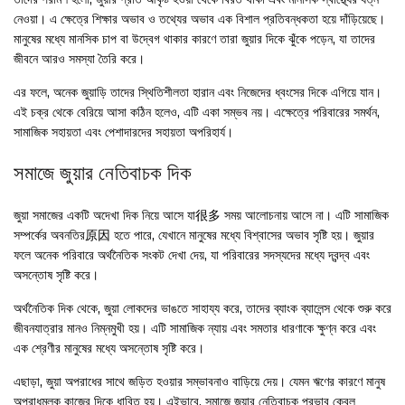
নেওয়া। এ ক্ষেত্রে শিক্ষার অভাব ও তথ্যের অভাব এক বিশাল প্রতিবন্ধকতা হয়ে দাঁড়িয়েছে।
মানুষের মধ্যে মানসিক চাপ বা উদ্বেগ থাকার কারণে তারা জুয়ার দিকে ঝুঁকে পড়েন, যা তাদের
জীবনে আরও সমস্যা তৈরি করে।
এর ফলে, অনেক জুয়াড়ি তাদের স্থিতিশীলতা হারান এবং নিজেদের ধ্বংসের দিকে এগিয়ে যান।
এই চক্র থেকে বেরিয়ে আসা কঠিন হলেও, এটি একা সম্ভব নয়। এক্ষেত্রে পরিবারের সমর্থন,
সামাজিক সহায়তা এবং পেশাদারদের সহায়তা অপরিহার্য।
সমাজে জুয়ার নেতিবাচক দিক
জুয়া সমাজের একটি অদেখা দিক নিয়ে আসে যা很多 সময় আলোচনায় আসে না। এটি সামাজিক
সম্পর্কের অবনতির原因 হতে পারে, যেখানে মানুষের মধ্যে বিশ্বাসের অভাব সৃষ্টি হয়। জুয়ার
ফলে অনেক পরিবারে অর্থনৈতিক সংকট দেখা দেয়, যা পরিবারের সদস্যদের মধ্যে দ্বন্দ্ব এবং
অসন্তোষ সৃষ্টি করে।
অর্থনৈতিক দিক থেকে, জুয়া লোকদের ভাঙতে সাহায্য করে, তাদের ব্যাংক ব্যালেন্স থেকে শুরু করে
জীবনযাত্রার মানও নিম্নমুখী হয়। এটি সামাজিক ন্যায় এবং সমতার ধারণাকে ক্ষুণ্ন করে এবং
এক শ্রেণীর মানুষের মধ্যে অসন্তোষ সৃষ্টি করে।
এছাড়া, জুয়া অপরাধের সাথে জড়িত হওয়ার সম্ভাবনাও বাড়িয়ে দেয়। যেমন ঋণের কারণে মানুষ
অপরাধমূলক কাজের দিকে ধাবিত হয়। এইভাবে, সমাজে জুয়ার নেতিবাচক প্রভাব কেবল