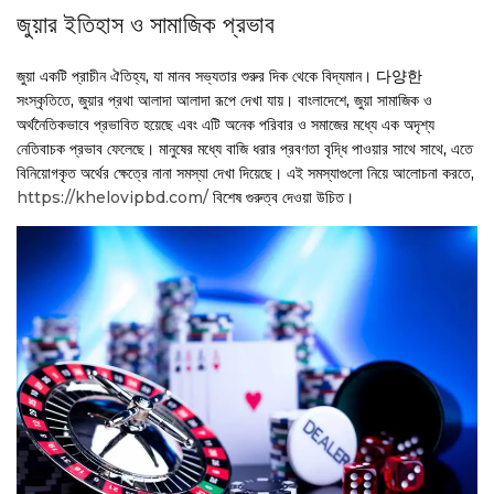
জুয়ার ইতিহাস ও সামাজিক প্রভাব
জুয়া একটি প্রাচীন ঐতিহ্য, যা মানব সভ্যতার শুরুর দিক থেকে বিদ্যমান। 다양한
সংস্কৃতিতে, জুয়ার প্রথা আলাদা আলাদা রূপে দেখা যায়। বাংলাদেশে, জুয়া সামাজিক ও
অর্থনৈতিকভাবে প্রভাবিত হয়েছে এবং এটি অনেক পরিবার ও সমাজের মধ্যে এক অদৃশ্য
নেতিবাচক প্রভাব ফেলেছে। মানুষের মধ্যে বাজি ধরার প্রবণতা বৃদ্ধি পাওয়ার সাথে সাথে, এতে
বিনিয়োগকৃত অর্থের ক্ষেত্রে নানা সমস্যা দেখা দিয়েছে। এই সমস্যাগুলো নিয়ে আলোচনা করতে,
https://khelovipbd.com/
বিশেষ গুরুত্ব দেওয়া উচিত।