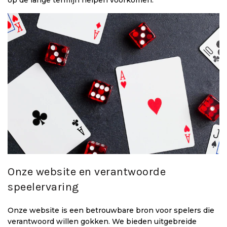
Onze website en verantwoorde
speelervaring
Onze website is een betrouwbare bron voor spelers die
verantwoord willen gokken. We bieden uitgebreide