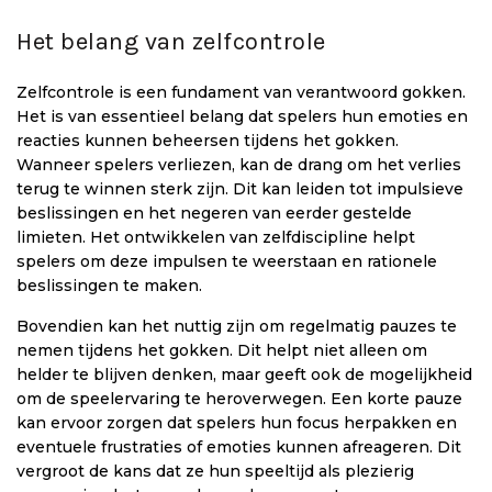
Het belang van zelfcontrole
Zelfcontrole is een fundament van verantwoord gokken.
Het is van essentieel belang dat spelers hun emoties en
reacties kunnen beheersen tijdens het gokken.
Wanneer spelers verliezen, kan de drang om het verlies
terug te winnen sterk zijn. Dit kan leiden tot impulsieve
beslissingen en het negeren van eerder gestelde
limieten. Het ontwikkelen van zelfdiscipline helpt
spelers om deze impulsen te weerstaan en rationele
beslissingen te maken.
Bovendien kan het nuttig zijn om regelmatig pauzes te
nemen tijdens het gokken. Dit helpt niet alleen om
helder te blijven denken, maar geeft ook de mogelijkheid
om de speelervaring te heroverwegen. Een korte pauze
kan ervoor zorgen dat spelers hun focus herpakken en
eventuele frustraties of emoties kunnen afreageren. Dit
vergroot de kans dat ze hun speeltijd als plezierig