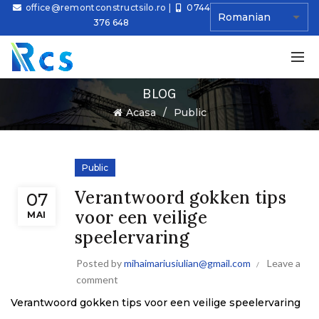
office@remontconstructsilo.ro
|
0744
376 648
BLOG
Ă
Acasa
Public
Public
Verantwoord gokken tips
07
voor een veilige
MAI
speelervaring
Posted by
mihaimariusiulian@gmail.com
Leave a
comment
Verantwoord gokken tips voor een veilige speelervaring