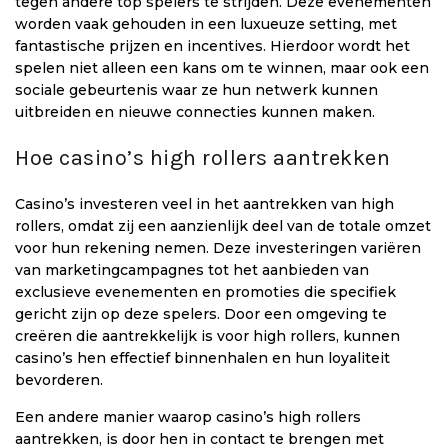
tegen andere top spelers te strijden. Deze evenementen
worden vaak gehouden in een luxueuze setting, met
fantastische prijzen en incentives. Hierdoor wordt het
spelen niet alleen een kans om te winnen, maar ook een
sociale gebeurtenis waar ze hun netwerk kunnen
uitbreiden en nieuwe connecties kunnen maken.
Hoe casino’s high rollers aantrekken
Casino’s investeren veel in het aantrekken van high
rollers, omdat zij een aanzienlijk deel van de totale omzet
voor hun rekening nemen. Deze investeringen variëren
van marketingcampagnes tot het aanbieden van
exclusieve evenementen en promoties die specifiek
gericht zijn op deze spelers. Door een omgeving te
creëren die aantrekkelijk is voor high rollers, kunnen
casino’s hen effectief binnenhalen en hun loyaliteit
bevorderen.
Een andere manier waarop casino’s high rollers
aantrekken, is door hen in contact te brengen met