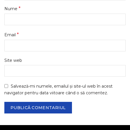
*
Nume
*
Email
Site web
Salvează-mi numele, emailul și site-ul web în acest
navigator pentru data viitoare când o să comentez.