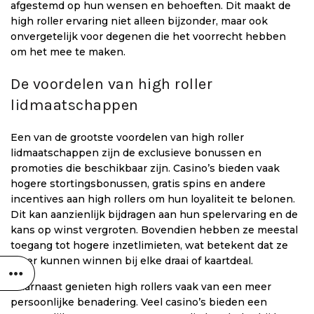
afgestemd op hun wensen en behoeften. Dit maakt de
high roller ervaring niet alleen bijzonder, maar ook
onvergetelijk voor degenen die het voorrecht hebben
om het mee te maken.
De voordelen van high roller
lidmaatschappen
Een van de grootste voordelen van high roller
lidmaatschappen zijn de exclusieve bonussen en
promoties die beschikbaar zijn. Casino’s bieden vaak
hogere stortingsbonussen, gratis spins en andere
incentives aan high rollers om hun loyaliteit te belonen.
Dit kan aanzienlijk bijdragen aan hun spelervaring en de
kans op winst vergroten. Bovendien hebben ze meestal
toegang tot hogere inzetlimieten, wat betekent dat ze
meer kunnen winnen bij elke draai of kaartdeal.
Daarnaast genieten high rollers vaak van een meer
persoonlijke benadering. Veel casino’s bieden een