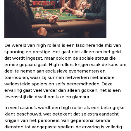
De wereld van high rollers is een fascinerende mix van
spanning en prestige. Het gaat niet alleen om het geld
dat wordt ingezet, maar ook om de sociale status die
ermee gepaard gaat. High rollers krijgen vaak de kans om
deel te nemen aan exclusieve evenementen en
toernooien, waar zij kunnen netwerken met andere
welgestelde spelers en zelfs beroemdheden. Deze
ervaring gaat veel verder dan alleen gokken; het is een
levensstijl die draait om luxe en glamour.
In veel casino’s wordt een high roller als een belangrijke
klant beschouwd, wat betekent dat ze extra aandacht
krijgen van het personeel. Van gepersonaliseerde
diensten tot aangepaste spellen, de ervaring is volledig