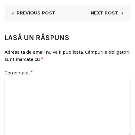
PREVIOUS POST
NEXT POST
LASĂ UN RĂSPUNS
Adresa ta de email nu va fi publicată.
Câmpurile obligatorii
*
sunt marcate cu
*
Comentariu