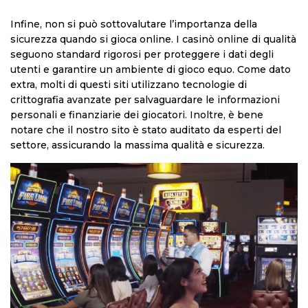
Infine, non si può sottovalutare l’importanza della
sicurezza quando si gioca online. I casinò online di qualità
seguono standard rigorosi per proteggere i dati degli
utenti e garantire un ambiente di gioco equo. Come dato
extra, molti di questi siti utilizzano tecnologie di
crittografia avanzate per salvaguardare le informazioni
personali e finanziarie dei giocatori. Inoltre, è bene
notare che il nostro sito è stato auditato da esperti del
settore, assicurando la massima qualità e sicurezza.