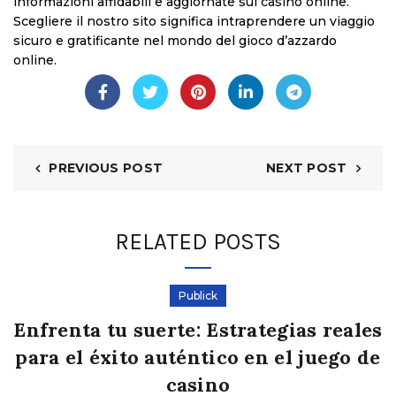
informazioni affidabili e aggiornate sui casinò online.
Scegliere il nostro sito significa intraprendere un viaggio
sicuro e gratificante nel mondo del gioco d’azzardo
online.
PREVIOUS POST
NEXT POST
RELATED POSTS
Publick
Enfrenta tu suerte: Estrategias reales
para el éxito auténtico en el juego de
casino