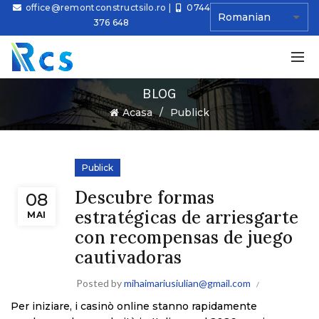
office@remontconstructsilo.ro
|
0744
376 648
BLOG
Ă
Acasa
Publick
Publick
Descubre formas
08
estratégicas de arriesgarte
MAI
con recompensas de juego
cautivadoras
Posted by
mihaimariusiulian@gmail.com
Per iniziare, i casinò online stanno rapidamente