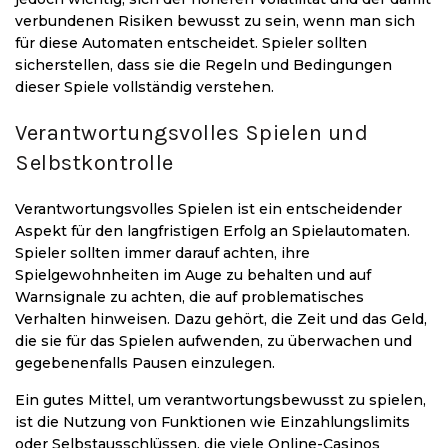
verbundenen Risiken bewusst zu sein, wenn man sich
für diese Automaten entscheidet. Spieler sollten
sicherstellen, dass sie die Regeln und Bedingungen
dieser Spiele vollständig verstehen.
Verantwortungsvolles Spielen und
Selbstkontrolle
Verantwortungsvolles Spielen ist ein entscheidender
Aspekt für den langfristigen Erfolg an Spielautomaten.
Spieler sollten immer darauf achten, ihre
Spielgewohnheiten im Auge zu behalten und auf
Warnsignale zu achten, die auf problematisches
Verhalten hinweisen. Dazu gehört, die Zeit und das Geld,
die sie für das Spielen aufwenden, zu überwachen und
gegebenenfalls Pausen einzulegen.
Ein gutes Mittel, um verantwortungsbewusst zu spielen,
ist die Nutzung von Funktionen wie Einzahlungslimits
oder Selbstausschlüssen, die viele Online-Casinos