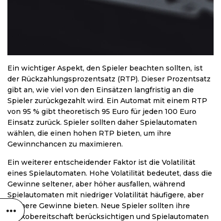
Ein wichtiger Aspekt, den Spieler beachten sollten, ist
der Rückzahlungsprozentsatz (RTP). Dieser Prozentsatz
gibt an, wie viel von den Einsätzen langfristig an die
Spieler zurückgezahlt wird. Ein Automat mit einem RTP
von 95 % gibt theoretisch 95 Euro für jeden 100 Euro
Einsatz zurück. Spieler sollten daher Spielautomaten
wählen, die einen hohen RTP bieten, um ihre
Gewinnchancen zu maximieren.
Ein weiterer entscheidender Faktor ist die Volatilität
eines Spielautomaten. Hohe Volatilität bedeutet, dass die
Gewinne seltener, aber höher ausfallen, während
Spielautomaten mit niedriger Volatilität häufigere, aber
kleinere Gewinne bieten. Neue Spieler sollten ihre
Risikobereitschaft berücksichtigen und Spielautomaten