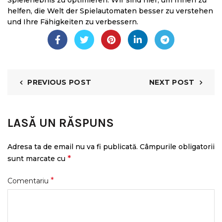
Spielerlebnis zu optimieren. Wir sind hier, um Ihnen zu
helfen, die Welt der Spielautomaten besser zu verstehen
und Ihre Fähigkeiten zu verbessern.
PREVIOUS POST
NEXT POST
LASĂ UN RĂSPUNS
Adresa ta de email nu va fi publicată.
Câmpurile obligatorii
*
sunt marcate cu
*
Comentariu