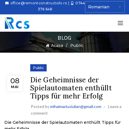
office@remontconstructsilo.ro
|
0744
376 648
BLOG
Ă
Acasa
Public
Public
Die Geheimnisse der
08
Spielautomaten enthüllt
MAI
Tipps für mehr Erfolg
Posted by
mihaimariusiulian@gmail.com
Leave a
comment
Die Geheimnisse der Spielautomaten enthüllt Tipps für
mehr Erfolg