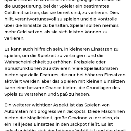
die Budgetierung, bei der Spieler ein bestimmtes
Geldlimit setzen, das sie bereit sind, zu verlieren. Dies
hilft, verantwortungsvoll zu spielen und die Kontrolle
über die Einsätze zu behalten. Spieler sollten niemals
mehr Geld setzen, als sie sich leisten können zu
verlieren.
Es kann auch hilfreich sein, in kleineren Einsätzen zu
spielen, um die Spielzeit zu verlängern und die
Wahrscheinlichkeit zu erhöhen, Freispiele oder
Bonusfunktionen zu aktivieren. Viele Spielautomaten
bieten spezielle Features, die nur bei höheren Einsätzen
aktiviert werden, aber das Spielen mit kleinen Einsätzen
kann eine bessere Chance bieten, die Grundlagen des
Spiels zu verstehen und Spaß zu haben.
Ein weiterer wichtiger Aspekt ist das Spielen von
Automaten mit progressiven Jackpots. Diese Maschinen
bieten die Möglichkeit, große Gewinne zu erzielen, da
ein Teil jedes Einsatzes in den Jackpot fließt. Es ist
jedoch wichtig, sich der höheren Volatilität und der damit