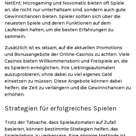
NetEnt, Microgaming und Novomatic bieten oft Spiele
an, die nicht nur unterhaltsam sind, sondern auch gute
Gewinnchancen bieten. Spieler sollten sich über die
neuesten Spiele und deren Funktionen auf dem
Laufenden halten, um die besten Erfahrungen zu
sammeln.
Zusätzlich ist es ratsam, auf die aktuellen Promotions
und Bonusangebote der Online-Casinos zu achten. Viele
Casinos bieten Willkommensboni und Freispiele an, die
es Spielern ermöglichen, ihre Lieblingsautomaten
auszuprobieren, ohne dabei zu viel eigenes Geld
einsetzen zu müssen. Diese Angebote können dabei
helfen, die Zeit zu verlängern und die Gewinnchancen zu
erhöhen.
Strategien für erfolgreiches Spielen
Trotz der Tatsache, dass Spielautomaten auf Zufall
basieren, können bestimmte Strategien helfen, das
Spielerlebnis zu verbessern. Eine gängige Methode ist