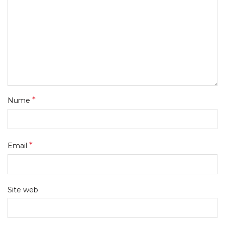
*
Nume
*
Email
Site web