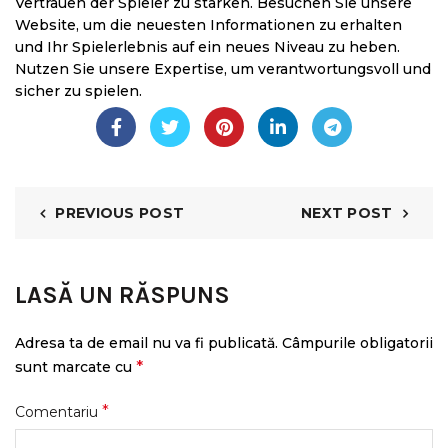
Vertrauen der Spieler zu stärken. Besuchen Sie unsere
Website, um die neuesten Informationen zu erhalten
und Ihr Spielerlebnis auf ein neues Niveau zu heben.
Nutzen Sie unsere Expertise, um verantwortungsvoll und
sicher zu spielen.
PREVIOUS POST
NEXT POST
LASĂ UN RĂSPUNS
Adresa ta de email nu va fi publicată.
Câmpurile obligatorii
*
sunt marcate cu
*
Comentariu