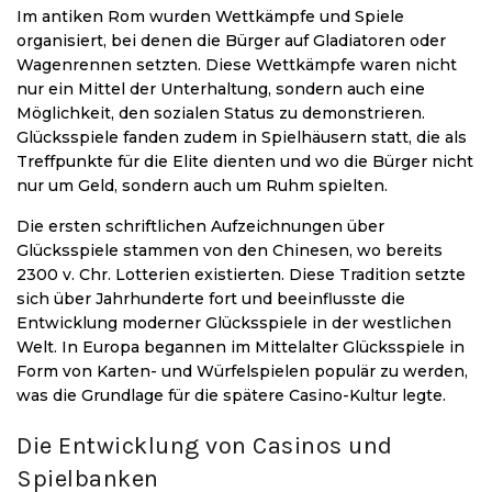
Im antiken Rom wurden Wettkämpfe und Spiele
organisiert, bei denen die Bürger auf Gladiatoren oder
Wagenrennen setzten. Diese Wettkämpfe waren nicht
nur ein Mittel der Unterhaltung, sondern auch eine
Möglichkeit, den sozialen Status zu demonstrieren.
Glücksspiele fanden zudem in Spielhäusern statt, die als
Treffpunkte für die Elite dienten und wo die Bürger nicht
nur um Geld, sondern auch um Ruhm spielten.
Die ersten schriftlichen Aufzeichnungen über
Glücksspiele stammen von den Chinesen, wo bereits
2300 v. Chr. Lotterien existierten. Diese Tradition setzte
sich über Jahrhunderte fort und beeinflusste die
Entwicklung moderner Glücksspiele in der westlichen
Welt. In Europa begannen im Mittelalter Glücksspiele in
Form von Karten- und Würfelspielen populär zu werden,
was die Grundlage für die spätere Casino-Kultur legte.
Die Entwicklung von Casinos und
Spielbanken