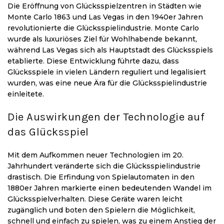
Die Eröffnung von Glücksspielzentren in Städten wie
Monte Carlo 1863 und Las Vegas in den 1940er Jahren
revolutionierte die Glücksspielindustrie. Monte Carlo
wurde als luxuriöses Ziel für Wohlhabende bekannt,
während Las Vegas sich als Hauptstadt des Glücksspiels
etablierte. Diese Entwicklung führte dazu, dass
Glücksspiele in vielen Ländern reguliert und legalisiert
wurden, was eine neue Ära für die Glücksspielindustrie
einleitete.
Die Auswirkungen der Technologie auf
das Glücksspiel
Mit dem Aufkommen neuer Technologien im 20.
Jahrhundert veränderte sich die Glücksspielindustrie
drastisch. Die Erfindung von Spielautomaten in den
1880er Jahren markierte einen bedeutenden Wandel im
Glücksspielverhalten. Diese Geräte waren leicht
zugänglich und boten den Spielern die Möglichkeit,
schnell und einfach zu spielen, was zu einem Anstieg der