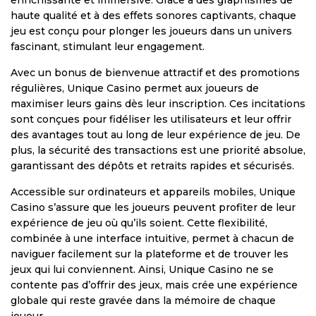
enrichissante et immersive. Grâce à des graphismes de
haute qualité et à des effets sonores captivants, chaque
jeu est conçu pour plonger les joueurs dans un univers
fascinant, stimulant leur engagement.
Avec un bonus de bienvenue attractif et des promotions
régulières, Unique Casino permet aux joueurs de
maximiser leurs gains dès leur inscription. Ces incitations
sont conçues pour fidéliser les utilisateurs et leur offrir
des avantages tout au long de leur expérience de jeu. De
plus, la sécurité des transactions est une priorité absolue,
garantissant des dépôts et retraits rapides et sécurisés.
Accessible sur ordinateurs et appareils mobiles, Unique
Casino s’assure que les joueurs peuvent profiter de leur
expérience de jeu où qu’ils soient. Cette flexibilité,
combinée à une interface intuitive, permet à chacun de
naviguer facilement sur la plateforme et de trouver les
jeux qui lui conviennent. Ainsi, Unique Casino ne se
contente pas d’offrir des jeux, mais crée une expérience
globale qui reste gravée dans la mémoire de chaque