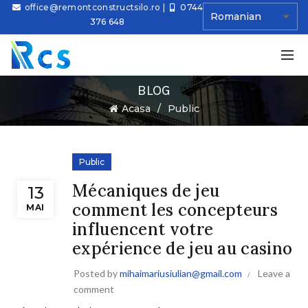
office@remontconstructsilo.ro
|
0744
376 648
BLOG
Ă
Acasa
Public
Public
Mécaniques de jeu
13
comment les concepteurs
MAI
influencent votre
expérience de jeu au casino
Posted by
mihaimariusiulian@gmail.com
Leave a
comment