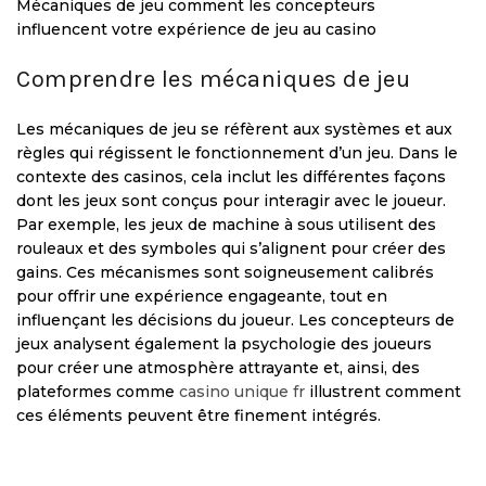
Mécaniques de jeu comment les concepteurs
influencent votre expérience de jeu au casino
Comprendre les mécaniques de jeu
Les mécaniques de jeu se réfèrent aux systèmes et aux
règles qui régissent le fonctionnement d’un jeu. Dans le
contexte des casinos, cela inclut les différentes façons
dont les jeux sont conçus pour interagir avec le joueur.
Par exemple, les jeux de machine à sous utilisent des
rouleaux et des symboles qui s’alignent pour créer des
gains. Ces mécanismes sont soigneusement calibrés
pour offrir une expérience engageante, tout en
influençant les décisions du joueur. Les concepteurs de
jeux analysent également la psychologie des joueurs
pour créer une atmosphère attrayante et, ainsi, des
plateformes comme
casino unique fr
illustrent comment
ces éléments peuvent être finement intégrés.