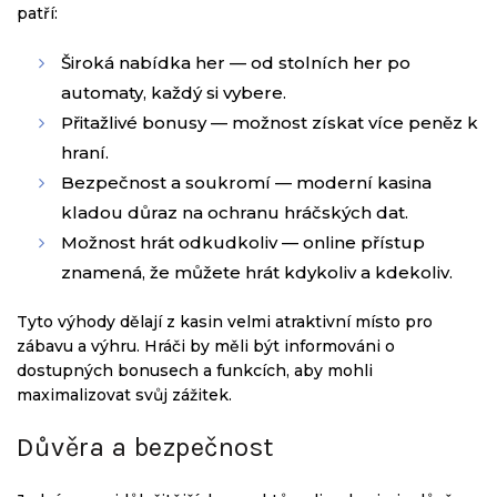
patří:
Široká nabídka her — od stolních her po
automaty, každý si vybere.
Přitažlivé bonusy — možnost získat více peněz k
hraní.
Bezpečnost a soukromí — moderní kasina
kladou důraz na ochranu hráčských dat.
Možnost hrát odkudkoliv — online přístup
znamená, že můžete hrát kdykoliv a kdekoliv.
Tyto výhody dělají z kasin velmi atraktivní místo pro
zábavu a výhru. Hráči by měli být informováni o
dostupných bonusech a funkcích, aby mohli
maximalizovat svůj zážitek.
Důvěra a bezpečnost