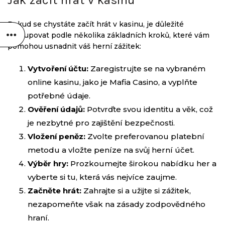
Pokud se chystáte začít hrát v kasinu, je důležité
postupovat podle několika základních kroků, které vám
pomohou usnadnit váš herní zážitek:
Vytvoření účtu:
Zaregistrujte se na vybraném
online kasinu, jako je Mafia Casino, a vyplňte
potřebné údaje.
Ověření údajů:
Potvrďte svou identitu a věk, což
je nezbytné pro zajištění bezpečnosti.
Vložení peněz:
Zvolte preferovanou platební
metodu a vložte peníze na svůj herní účet.
Výběr hry:
Prozkoumejte širokou nabídku her a
vyberte si tu, která vás nejvíce zaujme.
Začněte hrát:
Zahrajte si a užijte si zážitek,
nezapomeňte však na zásady zodpovědného
hraní.