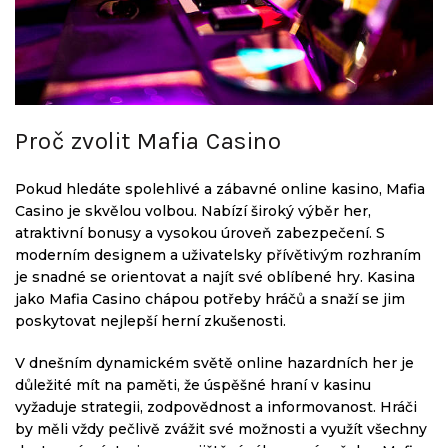
Proč zvolit Mafia Casino
Pokud hledáte spolehlivé a zábavné online kasino, Mafia
Casino je skvělou volbou. Nabízí široký výběr her,
atraktivní bonusy a vysokou úroveň zabezpečení. S
moderním designem a uživatelsky přívětivým rozhraním
je snadné se orientovat a najít své oblíbené hry. Kasina
jako Mafia Casino chápou potřeby hráčů a snaží se jim
poskytovat nejlepší herní zkušenosti.
V dnešním dynamickém světě online hazardních her je
důležité mít na paměti, že úspěšné hraní v kasinu
vyžaduje strategii, zodpovědnost a informovanost. Hráči
by měli vždy pečlivě zvážit své možnosti a využít všechny