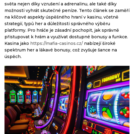
světa nejen díky vzrušení a adrenalinu, ale také díky
možnosti vyhrát skutečné peníze. Tento článek se zaměří
na klíčové aspekty úspěšného hraní v kasinu, včetně
strategií, typů her a důležitosti správného výběru
platformy. Pro hráče je zásadní pochopit, jak správně
přistupovat k hrám a využívat dostupné bonusy a funkce.
Kasina jako
https://mafia-casinos.cz/
nabízejí široké
spektrum her a lákavé bonusy, což zvyšuje šance na
úspěch.