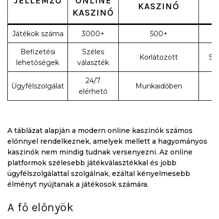
JELLEMZŐ
ONLINE
KASZINÓ
KASZINÓ
Játékok száma
3000+
500+
Befizetési
Széles
Korlátozott
Szé
lehetőségek
választék
24/7
Ügyfélszolgálat
Munkaidőben
2
elérhető
A táblázat alapján a modern online kaszinók számos
előnnyel rendelkeznek, amelyek mellett a hagyományos
kaszinók nem mindig tudnak versenyezni. Az online
platformok szélesebb játékválasztékkal és jobb
ügyfélszolgálattal szolgálnak, ezáltal kényelmesebb
élményt nyújtanak a játékosok számára.
A fő előnyök