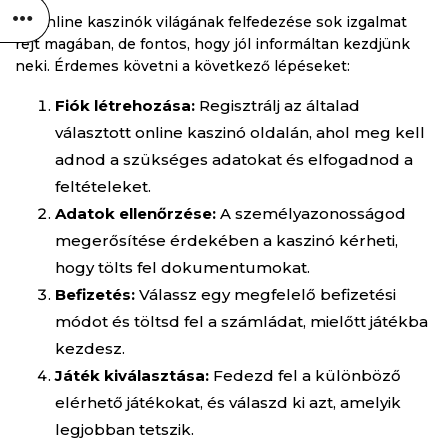
Az online kaszinók világának felfedezése sok izgalmat
rejt magában, de fontos, hogy jól informáltan kezdjünk
neki. Érdemes követni a következő lépéseket:
Fiók létrehozása:
Regisztrálj az általad
választott online kaszinó oldalán, ahol meg kell
adnod a szükséges adatokat és elfogadnod a
feltételeket.
Adatok ellenőrzése:
A személyazonosságod
megerősítése érdekében a kaszinó kérheti,
hogy tölts fel dokumentumokat.
Befizetés:
Válassz egy megfelelő befizetési
módot és töltsd fel a számládat, mielőtt játékba
kezdesz.
Játék kiválasztása:
Fedezd fel a különböző
elérhető játékokat, és válaszd ki azt, amelyik
legjobban tetszik.