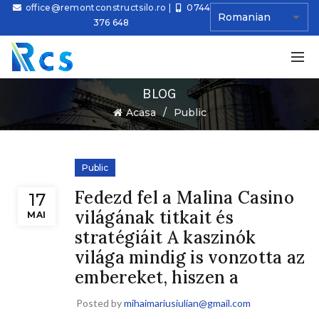
office@remontconstructsilo.ro
|
0744
376 648
BLOG
Ă
Acasa
Public
Public
Fedezd fel a Malina Casino
17
világának titkait és
MAI
stratégiáit A kaszinók
világa mindig is vonzotta az
embereket, hiszen a
Posted by
mihaimariusiulian@gmail.com