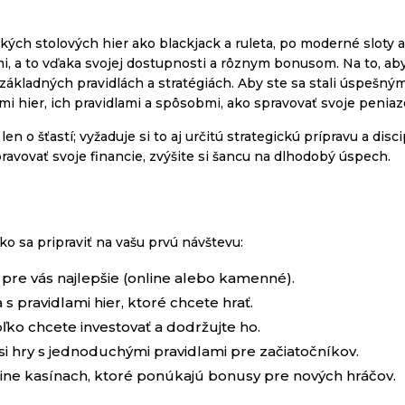
kých stolových hier ako blackjack a ruleta, po moderné sloty a
mi, a to vďaka svojej dostupnosti a rôznym bonusom. Na to, aby
 základných pravidlách a stratégiách. Aby ste sa stali úspešný
i hier, ich pravidlami a spôsobmi, ako spravovať svoje peniaz
len o šťastí; vyžaduje si to aj určitú strategickú prípravu a disci
ravovať svoje financie, zvýšite si šancu na dlhodobý úspech.
ako sa pripraviť na vašu prvú návštevu:
e pre vás najlepšie (online alebo kamenné).
 pravidlami hier, ktoré chcete hrať.
koľko chcete investovať a dodržujte ho.
si hry s jednoduchými pravidlami pre začiatočníkov.
line kasínach, ktoré ponúkajú bonusy pre nových hráčov.