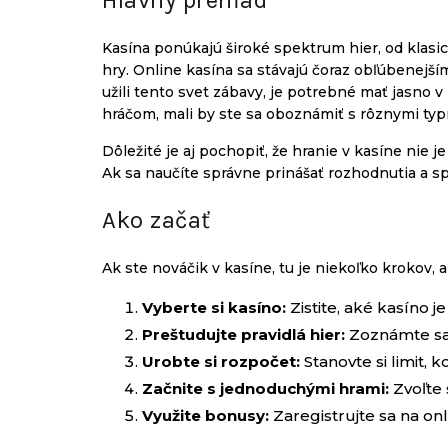
Hlavný prehľad
Kasína ponúkajú široké spektrum hier, od klasic
hry. Online kasína sa stávajú čoraz obľúbenejší
užili tento svet zábavy, je potrebné mať jasno v
hráčom, mali by ste sa oboznámiť s rôznymi typm
Dôležité je aj pochopiť, že hranie v kasíne nie je 
Ak sa naučíte správne prinášať rozhodnutia a sp
Ako začať
Ak ste nováčik v kasíne, tu je niekoľko krokov, 
Vyberte si kasíno:
Zistite, aké kasíno j
Preštudujte pravidlá hier:
Zoznámte sa s
Urobte si rozpočet:
Stanovte si limit, 
Začnite s jednoduchými hrami:
Zvoľte 
Využite bonusy:
Zaregistrujte sa na on