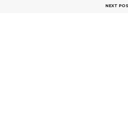
NEXT PO