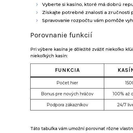
Vyberte si kasíno, ktoré má dobrú rep
Získajte potrebné znalosti a zručnosti 
Spravovanie rozpočtu vám pomôže vyh
Porovnanie funkcií
Pri výbere kasína je dôležité zvážiť niekoľko k
niekoľkých kasín:
FUNKCIA
KASÍ
Počet hier
150
Bonus pre nových hráčov
100% až 
Podpora zákazníkov
24/7 li
Táto tabuľka vám umožní porovnať rôzne vlastno