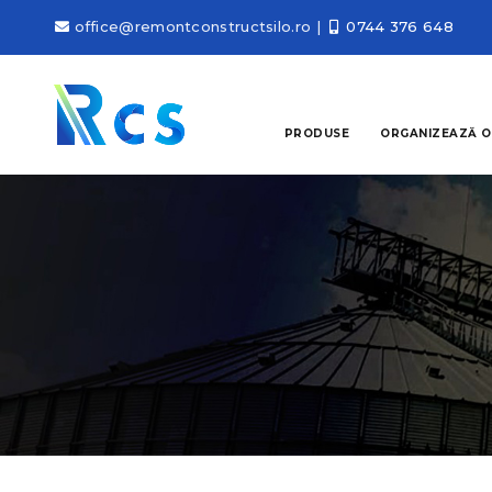
office@remontconstructsilo.ro
|
0744 376 648
PRODUSE
ORGANIZEAZĂ O