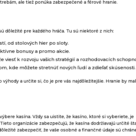
otrebám, ale tiež ponúka zabezpečené a férové hranie.
ú dôležité pre každého hráča. Tu sú niektoré z nich:
í, od stolových hier po sloty.
ktívne bonusy a promo akcie.
 viesť k rozvoju vašich stratégií a rozhodovacích schopno
m, kde môžete stretnúť nových ľudí a zdieľať skúsenosti.
o výhody a určite si, čo je pre vás najdôležitejšie. Hranie by ma
bere kasína. Vždy sa uistite, že kasíno, ktoré si vyberiete, je
ieto organizácie zabezpečujú, že kasína dodržiavajú určité š
dôležité zabezpečiť, že vaše osobné a finančné údaje sú chrán