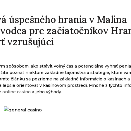
vá úspešného hrania v Malina
evodca pre začiatočníkov Hra
ť vzrušujúci
m spôsobom, ako stráviť voľný čas a potenciálne vyhrať penia
ežité poznať niektoré základné tajomstvá a stratégie, ktoré vá
mto článku sa pozrieme na základné informácie o kasínach a 
 lepšie orientovať v kasínovom prostredí. Mnohé z týchto inf
 online casino
a jeho výhody.