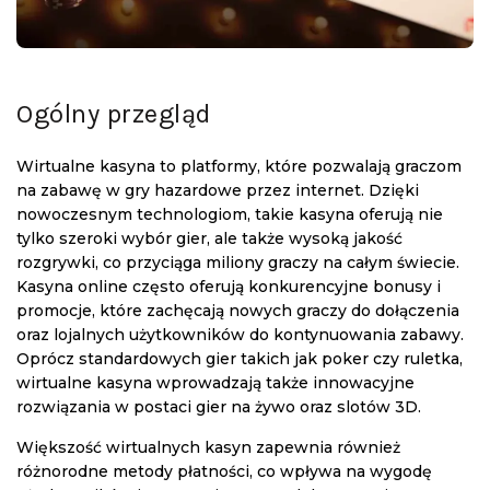
Ogólny przegląd
Wirtualne kasyna to platformy, które pozwalają graczom
na zabawę w gry hazardowe przez internet. Dzięki
nowoczesnym technologiom, takie kasyna oferują nie
tylko szeroki wybór gier, ale także wysoką jakość
rozgrywki, co przyciąga miliony graczy na całym świecie.
Kasyna online często oferują konkurencyjne bonusy i
promocje, które zachęcają nowych graczy do dołączenia
oraz lojalnych użytkowników do kontynuowania zabawy.
Oprócz standardowych gier takich jak poker czy ruletka,
wirtualne kasyna wprowadzają także innowacyjne
rozwiązania w postaci gier na żywo oraz slotów 3D.
Większość wirtualnych kasyn zapewnia również
różnorodne metody płatności, co wpływa na wygodę