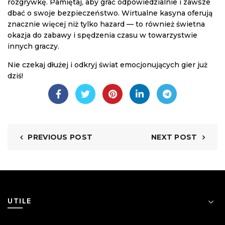
rozgrywkę. Pamiętaj, aby grać odpowiedzialnie i zawsze
dbać o swoje bezpieczeństwo. Wirtualne kasyna oferują
znacznie więcej niż tylko hazard — to również świetna
okazja do zabawy i spędzenia czasu w towarzystwie
innych graczy.
Nie czekaj dłużej i odkryj świat emocjonujących gier już
dziś!
PREVIOUS POST
NEXT POST
UTILE