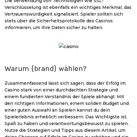
Die Verwendung von Technologien wie SSL-
Verschlüsselung ist ebenfalls ein wichtiges Merkmal, das
Vertrauenswürdigkeit signalisiert. Spieler sollten sich
stets über die Sicherheitsprotokolle des Casinos
informieren, um ihre Daten sicher zu halten.
Warum {brand} wählen?
Zusammenfassend lässt sich sagen, dass der Erfolg im
Casino stark von einer durchdachten Strategie und
einem fundierten Verständnis der Spiele abhängt. Mit
den richtigen Informationen, einem soliden Budget und
einer guten Auswahl an Spielen kannst du dein
Spielerlebnis erheblich verbessern. Das Wichtigste ist,
Spaß zu haben und verantwortungsbewusst zu spielen.
Nutze die Strategien und Tipps aus diesem Artikel, um