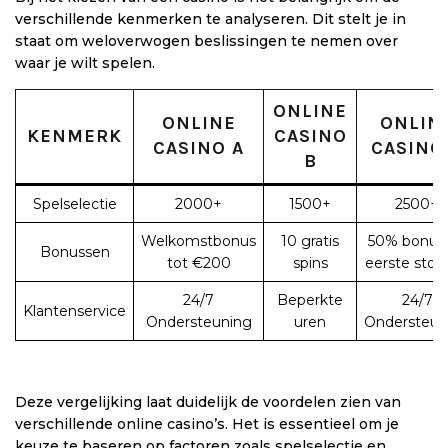
verschillende kenmerken te analyseren. Dit stelt je in
staat om weloverwogen beslissingen te nemen over
waar je wilt spelen.
ONLINE
ONLINE
ONLIN
KENMERK
CASINO
CASINO A
CASINO
B
Spelselectie
2000+
1500+
2500+
Welkomstbonus
10 gratis
50% bonus
Bonussen
tot €200
spins
eerste stor
24/7
Beperkte
24/7
Klantenservice
Ondersteuning
uren
Ondersteun
Deze vergelijking laat duidelijk de voordelen zien van
verschillende online casino’s. Het is essentieel om je
keuze te baseren op factoren zoals spelselectie en