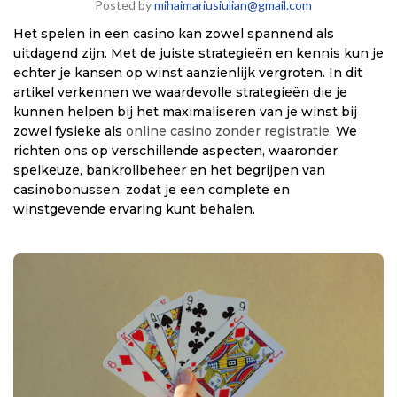
Posted by
mihaimariusiulian@gmail.com
Het spelen in een casino kan zowel spannend als
uitdagend zijn. Met de juiste strategieën en kennis kun je
echter je kansen op winst aanzienlijk vergroten. In dit
artikel verkennen we waardevolle strategieën die je
kunnen helpen bij het maximaliseren van je winst bij
zowel fysieke als
online casino zonder registratie
. We
richten ons op verschillende aspecten, waaronder
spelkeuze, bankrollbeheer en het begrijpen van
casinobonussen, zodat je een complete en
winstgevende ervaring kunt behalen.