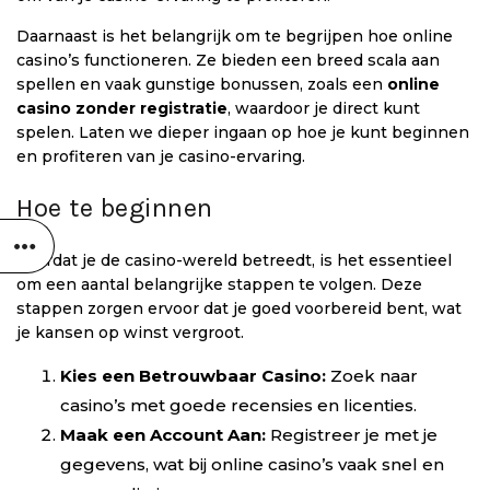
Daarnaast is het belangrijk om te begrijpen hoe online
casino’s functioneren. Ze bieden een breed scala aan
spellen en vaak gunstige bonussen, zoals een
online
casino zonder registratie
, waardoor je direct kunt
spelen. Laten we dieper ingaan op hoe je kunt beginnen
en profiteren van je casino-ervaring.
Hoe te beginnen
Voordat je de casino-wereld betreedt, is het essentieel
om een aantal belangrijke stappen te volgen. Deze
stappen zorgen ervoor dat je goed voorbereid bent, wat
je kansen op winst vergroot.
Kies een Betrouwbaar Casino:
Zoek naar
casino’s met goede recensies en licenties.
Maak een Account Aan:
Registreer je met je
gegevens, wat bij online casino’s vaak snel en