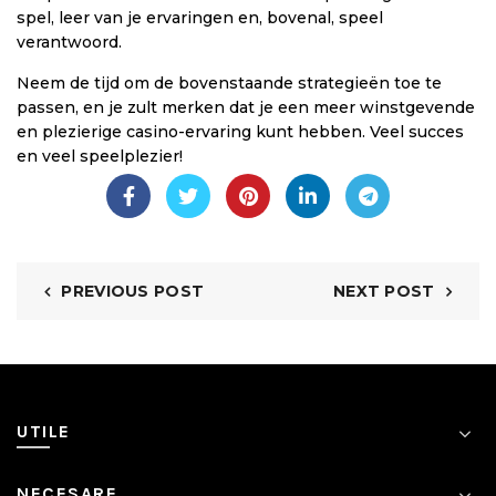
spel, leer van je ervaringen en, bovenal, speel
verantwoord.
Neem de tijd om de bovenstaande strategieën toe te
passen, en je zult merken dat je een meer winstgevende
en plezierige casino-ervaring kunt hebben. Veel succes
en veel speelplezier!
PREVIOUS POST
NEXT POST
UTILE
NECESARE