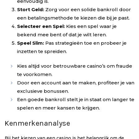
eenvoudig is.
Stort Geld:
Zorg voor een solide bankroll door
een betalingsmethode te kiezen die bij je past.
Selecteer een Spel:
Kies een spel waar je
bekend mee bent of dat je wilt leren.
Speel Slim:
Pas strategieën toe en probeer je
inzetten te spreiden.
Kies altijd voor betrouwbare casino’s om fraude
te voorkomen.
Door een account aan te maken, profiteer je van
exclusieve bonussen.
Een goede bankroll stelt je in staat om langer te
spelen en meer kansen te krijgen.
Kenmerkenanalyse
Bij het kiezen van een casino is het belangrijk om de