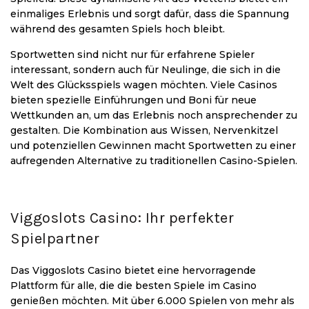
einmaliges Erlebnis und sorgt dafür, dass die Spannung
während des gesamten Spiels hoch bleibt.
Sportwetten sind nicht nur für erfahrene Spieler
interessant, sondern auch für Neulinge, die sich in die
Welt des Glücksspiels wagen möchten. Viele Casinos
bieten spezielle Einführungen und Boni für neue
Wettkunden an, um das Erlebnis noch ansprechender zu
gestalten. Die Kombination aus Wissen, Nervenkitzel
und potenziellen Gewinnen macht Sportwetten zu einer
aufregenden Alternative zu traditionellen Casino-Spielen.
Viggoslots Casino: Ihr perfekter
Spielpartner
Das Viggoslots Casino bietet eine hervorragende
Plattform für alle, die die besten Spiele im Casino
genießen möchten. Mit über 6.000 Spielen von mehr als