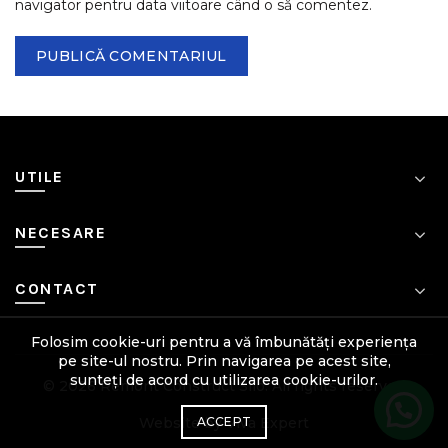
navigator pentru data viitoare când o să comentez.
UTILE
NECESARE
CONTACT
Folosim cookie-uri pentru a vă îmbunătăți experiența
pe site-ul nostru. Prin navigarea pe acest site,
sunteți de acord cu utilizarea cookie-urilor.
© 2026
Remont Construct Silo
. All rights reserved
Website by
Viva Expert
ACCEPT