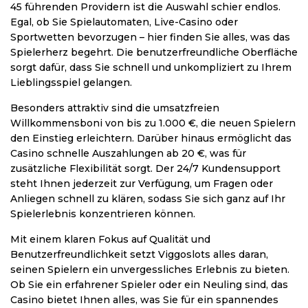
45 führenden Providern ist die Auswahl schier endlos.
Egal, ob Sie Spielautomaten, Live-Casino oder
Sportwetten bevorzugen – hier finden Sie alles, was das
Spielerherz begehrt. Die benutzerfreundliche Oberfläche
sorgt dafür, dass Sie schnell und unkompliziert zu Ihrem
Lieblingsspiel gelangen.
Besonders attraktiv sind die umsatzfreien
Willkommensboni von bis zu 1.000 €, die neuen Spielern
den Einstieg erleichtern. Darüber hinaus ermöglicht das
Casino schnelle Auszahlungen ab 20 €, was für
zusätzliche Flexibilität sorgt. Der 24/7 Kundensupport
steht Ihnen jederzeit zur Verfügung, um Fragen oder
Anliegen schnell zu klären, sodass Sie sich ganz auf Ihr
Spielerlebnis konzentrieren können.
Mit einem klaren Fokus auf Qualität und
Benutzerfreundlichkeit setzt Viggoslots alles daran,
seinen Spielern ein unvergessliches Erlebnis zu bieten.
Ob Sie ein erfahrener Spieler oder ein Neuling sind, das
Casino bietet Ihnen alles, was Sie für ein spannendes