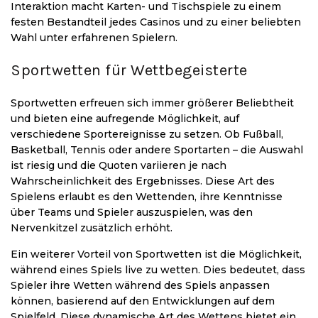
Interaktion macht Karten- und Tischspiele zu einem
festen Bestandteil jedes Casinos und zu einer beliebten
Wahl unter erfahrenen Spielern.
Sportwetten für Wettbegeisterte
Sportwetten erfreuen sich immer größerer Beliebtheit
und bieten eine aufregende Möglichkeit, auf
verschiedene Sportereignisse zu setzen. Ob Fußball,
Basketball, Tennis oder andere Sportarten – die Auswahl
ist riesig und die Quoten variieren je nach
Wahrscheinlichkeit des Ergebnisses. Diese Art des
Spielens erlaubt es den Wettenden, ihre Kenntnisse
über Teams und Spieler auszuspielen, was den
Nervenkitzel zusätzlich erhöht.
Ein weiterer Vorteil von Sportwetten ist die Möglichkeit,
während eines Spiels live zu wetten. Dies bedeutet, dass
Spieler ihre Wetten während des Spiels anpassen
können, basierend auf den Entwicklungen auf dem
Spielfeld. Diese dynamische Art des Wettens bietet ein