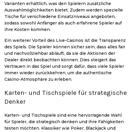
Varianten erhältlich, was den Spielern zusätzliche
Auswahlmöglichkeiten bietet. Zudem werden spezielle
Tische für verschiedene Einsatzniveaus angeboten,
sodass sowohl Anfänger als auch erfahrene Spieler auf
ihre Kosten kommen.
Ein weiterer Vorteil des Live-Casinos ist die Transparenz
des Spiels. Die Spieler können sicher sein, dass alles fair
und nachvollziehbar abläuft, da sie die Aktionen der
Dealer direkt beobachten können. Dies steigert das
Vertrauen in das Spiel und sorgt dafür, dass viele Spieler
immer wieder zurückkehren, um die authentische
Casino-Atmosphäre zu erleben.
Karten- und Tischspiele für strategische
Denker
Karten- und Tischspiele sind eine hervorragende Wahl
für Spieler, die strategisch denken und ihre Fähigkeiten
testen möchten. Klassiker wie Poker, Blackjack und