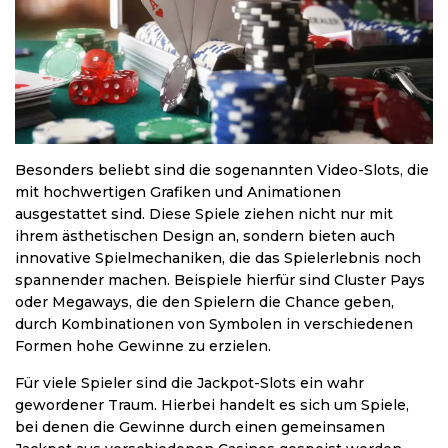
Besonders beliebt sind die sogenannten Video-Slots, die
mit hochwertigen Grafiken und Animationen
ausgestattet sind. Diese Spiele ziehen nicht nur mit
ihrem ästhetischen Design an, sondern bieten auch
innovative Spielmechaniken, die das Spielerlebnis noch
spannender machen. Beispiele hierfür sind Cluster Pays
oder Megaways, die den Spielern die Chance geben,
durch Kombinationen von Symbolen in verschiedenen
Formen hohe Gewinne zu erzielen.
Für viele Spieler sind die Jackpot-Slots ein wahr
gewordener Traum. Hierbei handelt es sich um Spiele,
bei denen die Gewinne durch einen gemeinsamen