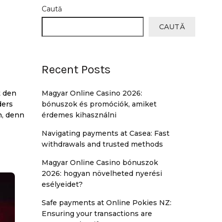
Caută
CAUTĂ
Recent Posts
t den
Magyar Online Casino 2026:
ders
bónuszok és promóciók, amiket
n, denn
érdemes kihasználni
Navigating payments at Casea: Fast
withdrawals and trusted methods
Magyar Online Casino bónuszok
2026: hogyan növelheted nyerési
esélyeidet?
Safe payments at Online Pokies NZ:
Ensuring your transactions are