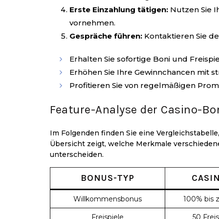
Erste Einzahlung tätigen:
Nutzen Sie I
vornehmen.
Gespräche führen:
Kontaktieren Sie de
Erhalten Sie sofortige Boni und Freispi
Erhöhen Sie Ihre Gewinnchancen mit s
Profitieren Sie von regelmäßigen Pr
Feature-Analyse der Casino-Bo
Im Folgenden finden Sie eine Vergleichstabelle, 
Übersicht zeigt, welche Merkmale verschieden
unterscheiden.
BONUS-TYP
CASI
Willkommensbonus
100% bis 
Freispiele
50 Freis