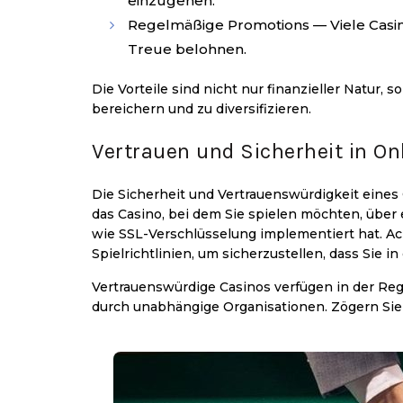
einzugehen.
Regelmäßige Promotions — Viele Casinos
Treue belohnen.
Die Vorteile sind nicht nur finanzieller Natur, 
bereichern und zu diversifizieren.
Vertrauen und Sicherheit in On
Die Sicherheit und Vertrauenswürdigkeit eines 
das Casino, bei dem Sie spielen möchten, über
wie SSL-Verschlüsselung implementiert hat. A
Spielrichtlinien, um sicherzustellen, dass Sie 
Vertrauenswürdige Casinos verfügen in der Re
durch unabhängige Organisationen. Zögern Sie 