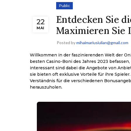
Public
Entdecken Sie di
22
Maximieren Sie 
MAI
Posted by
mihaimariusiulian@gmail.com
Willkommen in der faszinierenden Welt der Onl
besten Casino-Boni des Jahres 2023 befassen, 
interessant sind dabei die Angebote von Anbiet
sie bieten oft exklusive Vorteile für ihre Spieler
Verständnis für die verschiedenen Bonusangebo
herauszuholen.