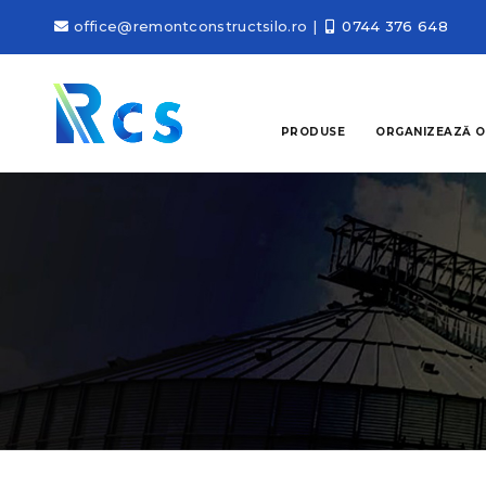
office@remontconstructsilo.ro
|
0744 376 648
PRODUSE
ORGANIZEAZĂ O