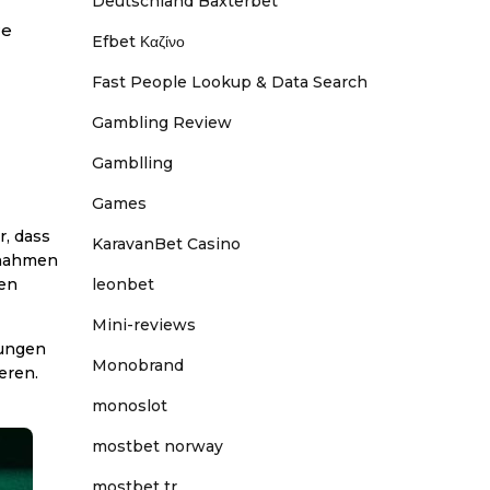
Deutschland Baxterbet
re
Efbet Καζίνο
Fast People Lookup & Data Search
Gambling Review
Gamblling
Games
r, dass
KaravanBet Casino
ßnahmen
len
leonbet
Mini-reviews
fungen
Monobrand
eren.
monoslot
mostbet norway
mostbet tr