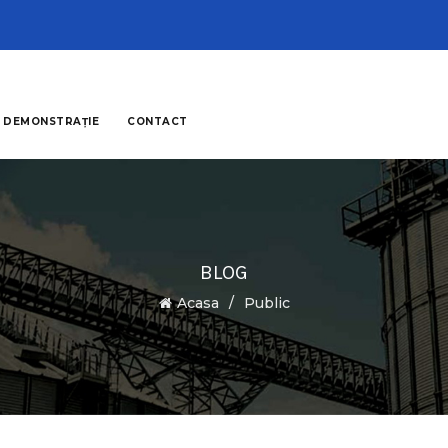
 DEMONSTRAȚIE
CONTACT
BLOG
Acasa
Public