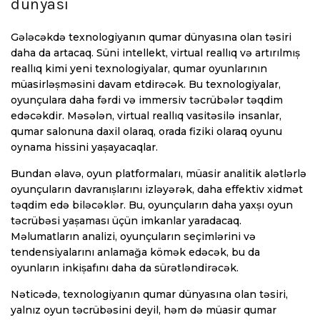
dünyası
Gələcəkdə texnologiyanın qumar dünyasına olan təsiri
daha da artacaq. Süni intellekt, virtual reallıq və artırılmış
reallıq kimi yeni texnologiyalar, qumar oyunlarının
müasirləşməsini davam etdirəcək. Bu texnologiyalar,
oyunçulara daha fərdi və immersiv təcrübələr təqdim
edəcəkdir. Məsələn, virtual reallıq vasitəsilə insanlar,
qumar salonuna daxil olaraq, orada fiziki olaraq oyunu
oynama hissini yaşayacaqlar.
Bundan əlavə, oyun platformaları, müasir analitik alətlərlə
oyunçuların davranışlarını izləyərək, daha effektiv xidmət
təqdim edə biləcəklər. Bu, oyunçuların daha yaxşı oyun
təcrübəsi yaşaması üçün imkanlar yaradacaq.
Məlumatların analizi, oyunçuların seçimlərini və
tendensiyalarını anlamağa kömək edəcək, bu da
oyunların inkişafını daha da sürətləndirəcək.
Nəticədə, texnologiyanın qumar dünyasına olan təsiri,
yalnız oyun təcrübəsini deyil, həm də müasir qumar