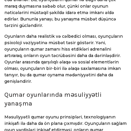
maraq duymasına səbəb olur, çünki onlar oyunun
nəticələrini müstəqil şəkildə idarə etmə imkanı əldə
edirlər. Bununla yanaşı, bu yanaşma müsbət düşüncə
tərzini gücləndirir.
Oyunların daha realistik və cəlbedici olması, oyunçuların
psixoloji vəziyyətinə müsbət təsir göstərir. Yəni,
oyunçuların qumar zamanı hiss etdikləri adrenalini
artıraraq, onların oyun təcrübəsini daha da dərinləşdirir.
Oyunlar arasında qarşılıqlı əlaqə və sosial elementlərin
olması, oyunçuların bir-biri ilə əlaqə saxlamasına imkan
tanıyır, bu da qumar oynama mədəniyyətini daha da
genişləndirir.
Qumar oyunlarında məsuliyyətli
yanaşma
Məsuliyyətli qumar oyunu prinsipləri, texnologiyanın
inkişafı ilə daha da ön plana çıxmışdır. Oyunçuların sağlam
oyun vərdişləri inkişaf etdirməsi, onların qumar