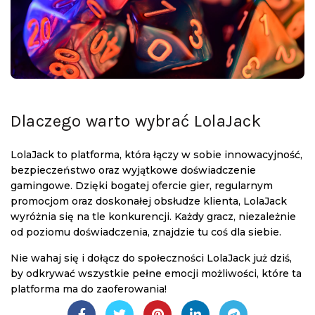
Dlaczego warto wybrać LolaJack
LolaJack to platforma, która łączy w sobie innowacyjność,
bezpieczeństwo oraz wyjątkowe doświadczenie
gamingowe. Dzięki bogatej ofercie gier, regularnym
promocjom oraz doskonałej obsłudze klienta, LolaJack
wyróżnia się na tle konkurencji. Każdy gracz, niezależnie
od poziomu doświadczenia, znajdzie tu coś dla siebie.
Nie wahaj się i dołącz do społeczności LolaJack już dziś,
by odkrywać wszystkie pełne emocji możliwości, które ta
platforma ma do zaoferowania!