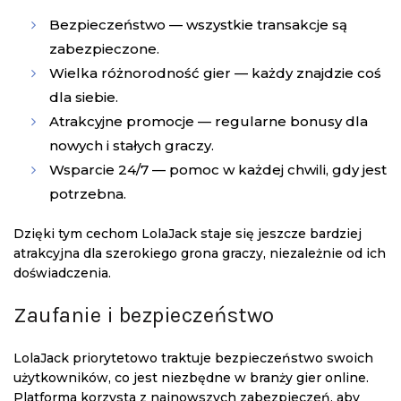
Bezpieczeństwo — wszystkie transakcje są
zabezpieczone.
Wielka różnorodność gier — każdy znajdzie coś
dla siebie.
Atrakcyjne promocje — regularne bonusy dla
nowych i stałych graczy.
Wsparcie 24/7 — pomoc w każdej chwili, gdy jest
potrzebna.
Dzięki tym cechom LolaJack staje się jeszcze bardziej
atrakcyjna dla szerokiego grona graczy, niezależnie od ich
doświadczenia.
Zaufanie i bezpieczeństwo
LolaJack priorytetowo traktuje bezpieczeństwo swoich
użytkowników, co jest niezbędne w branży gier online.
Platforma korzysta z najnowszych zabezpieczeń, aby