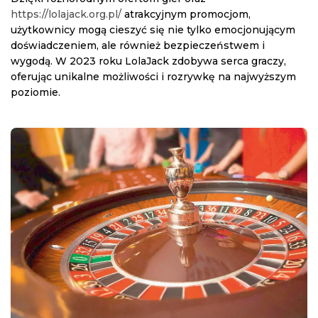
https://lolajack.org.pl/
atrakcyjnym promocjom,
użytkownicy mogą cieszyć się nie tylko emocjonującym
doświadczeniem, ale również bezpieczeństwem i
wygodą. W 2023 roku LolaJack zdobywa serca graczy,
oferując unikalne możliwości i rozrywkę na najwyższym
poziomie.