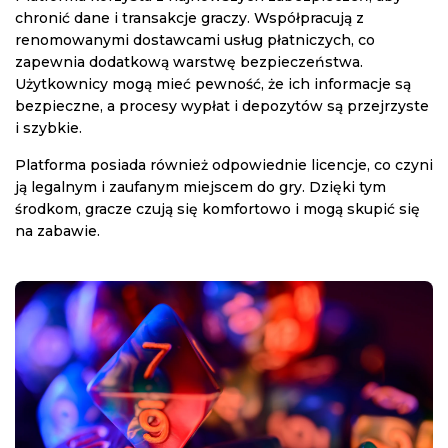
chronić dane i transakcje graczy. Współpracują z
renomowanymi dostawcami usług płatniczych, co
zapewnia dodatkową warstwę bezpieczeństwa.
Użytkownicy mogą mieć pewność, że ich informacje są
bezpieczne, a procesy wypłat i depozytów są przejrzyste
i szybkie.
Platforma posiada również odpowiednie licencje, co czyni
ją legalnym i zaufanym miejscem do gry. Dzięki tym
środkom, gracze czują się komfortowo i mogą skupić się
na zabawie.