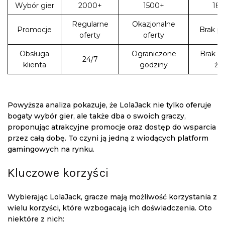
Wybór gier
2000+
1500+
18
Regularne
Okazjonalne
Promocje
Brak p
oferty
oferty
Obsługa
Ograniczone
Brak c
24/7
klienta
godziny
ży
Powyższa analiza pokazuje, że LolaJack nie tylko oferuje
bogaty wybór gier, ale także dba o swoich graczy,
proponując atrakcyjne promocje oraz dostęp do wsparcia
przez całą dobę. To czyni ją jedną z wiodących platform
gamingowych na rynku.
Kluczowe korzyści
Wybierając LolaJack, gracze mają możliwość korzystania z
wielu korzyści, które wzbogacają ich doświadczenia. Oto
niektóre z nich: