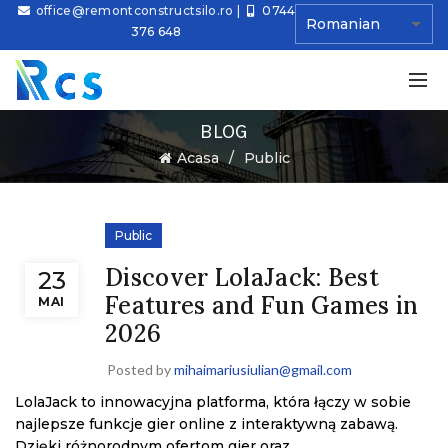
office@remontconstructsilo.ro
|
0744
376 648
BLOG
Ă
Acasa
Public
Public
Discover LolaJack: Best
23
Features and Fun Games in
MAI
2026
Posted by
mihaimariusiulian@gmail.com
LolaJack to innowacyjna platforma, która łączy w sobie
najlepsze funkcje gier online z interaktywną zabawą.
Dzięki różnorodnym ofertom gier oraz