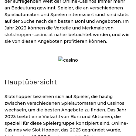
der aufregenden Welt der Online-Casinos immer mehr
an Bedeutung gewinnt. Spieler, die an verschiedenen
Spielautomaten und Spielen interessiert sind, sind stets
auf der Suche nach den besten Boni und Angeboten. Im
Jahr 2023 können die Vorteile und Merkmale von
slotshopper-casino.at
näher betrachtet werden, und wie
sie von diesen Angeboten profitieren können.
Hauptübersicht
Slotshopper beziehen sich auf Spieler, die häufig
zwischen verschiedenen Spielautomaten und Casinos
wechseln, um die besten Angebote zu finden. Das Jahr
2023 bietet eine Vielzahl von Boni und Aktionen, die
speziell für diese Spielergruppe konzipiert sind. Online-
Casinos wie Slot Hopper, das 2025 gegründet wurde,