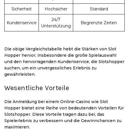
Sicherheit
Hochsicher
Standard
24/7
Kundenservice
Begrenzte Zeiten
Unterstützung
Die obige Vergleichstabelle hebt die Stärken von Slot
Hopper hervor, insbesondere die große Spielauswahl
und den hervorragenden Kundenservice, die Slotshopper
suchen, um ein unvergessliches Erlebnis zu
gewährleisten.
Wesentliche Vorteile
Die Anmeldung bei einem Online-Casino wie Slot
Hopper bietet eine Reihe von bedeutenden Vorteilen für
Slotshopper. Diese Vorteile tragen dazu bei, das
Spielerlebnis zu verbessern und die Gewinnchancen zu
maximieren.