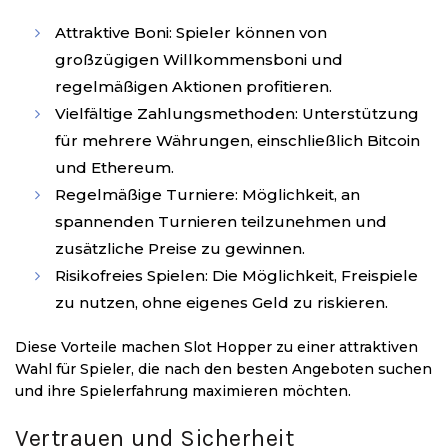
Attraktive Boni: Spieler können von
großzügigen Willkommensboni und
regelmäßigen Aktionen profitieren.
Vielfältige Zahlungsmethoden: Unterstützung
für mehrere Währungen, einschließlich Bitcoin
und Ethereum.
Regelmäßige Turniere: Möglichkeit, an
spannenden Turnieren teilzunehmen und
zusätzliche Preise zu gewinnen.
Risikofreies Spielen: Die Möglichkeit, Freispiele
zu nutzen, ohne eigenes Geld zu riskieren.
Diese Vorteile machen Slot Hopper zu einer attraktiven
Wahl für Spieler, die nach den besten Angeboten suchen
und ihre Spielerfahrung maximieren möchten.
Vertrauen und Sicherheit