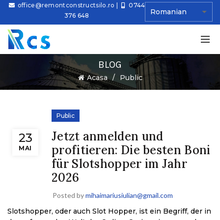
office@remontconstructsilo.ro
|
0744
376 648
BLOG
Ă
Acasa
Public
Public
Jetzt anmelden und
23
profitieren: Die besten Boni
MAI
für Slotshopper im Jahr
2026
Posted by
mihaimariusiulian@gmail.com
Slotshopper, oder auch Slot Hopper, ist ein Begriff, der in