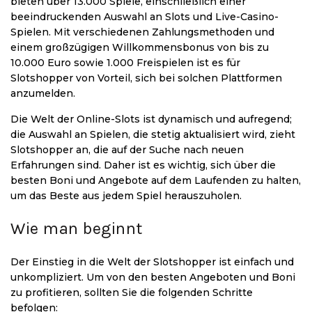
bieten über 13.000 Spiele, einschließlich einer
beeindruckenden Auswahl an Slots und Live-Casino-
Spielen. Mit verschiedenen Zahlungsmethoden und
einem großzügigen Willkommensbonus von bis zu
10.000 Euro sowie 1.000 Freispielen ist es für
Slotshopper von Vorteil, sich bei solchen Plattformen
anzumelden.
Die Welt der Online-Slots ist dynamisch und aufregend;
die Auswahl an Spielen, die stetig aktualisiert wird, zieht
Slotshopper an, die auf der Suche nach neuen
Erfahrungen sind. Daher ist es wichtig, sich über die
besten Boni und Angebote auf dem Laufenden zu halten,
um das Beste aus jedem Spiel herauszuholen.
Wie man beginnt
Der Einstieg in die Welt der Slotshopper ist einfach und
unkompliziert. Um von den besten Angeboten und Boni
zu profitieren, sollten Sie die folgenden Schritte
befolgen: