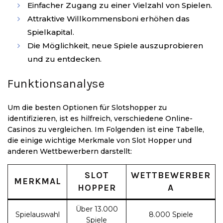
Einfacher Zugang zu einer Vielzahl von Spielen.
Attraktive Willkommensboni erhöhen das
Spielkapital.
Die Möglichkeit, neue Spiele auszuprobieren
und zu entdecken.
Funktionsanalyse
Um die besten Optionen für Slotshopper zu
identifizieren, ist es hilfreich, verschiedene Online-
Casinos zu vergleichen. Im Folgenden ist eine Tabelle,
die einige wichtige Merkmale von Slot Hopper und
anderen Wettbewerbern darstellt:
SLOT
WETTBEWERBER
MERKMAL
HOPPER
A
Über 13.000
Spielauswahl
8.000 Spiele
Spiele