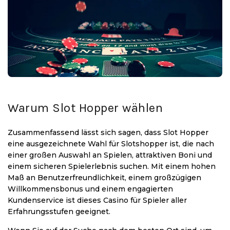
Warum Slot Hopper wählen
Zusammenfassend lässt sich sagen, dass Slot Hopper
eine ausgezeichnete Wahl für Slotshopper ist, die nach
einer großen Auswahl an Spielen, attraktiven Boni und
einem sicheren Spielerlebnis suchen. Mit einem hohen
Maß an Benutzerfreundlichkeit, einem großzügigen
Willkommensbonus und einem engagierten
Kundenservice ist dieses Casino für Spieler aller
Erfahrungsstufen geeignet.