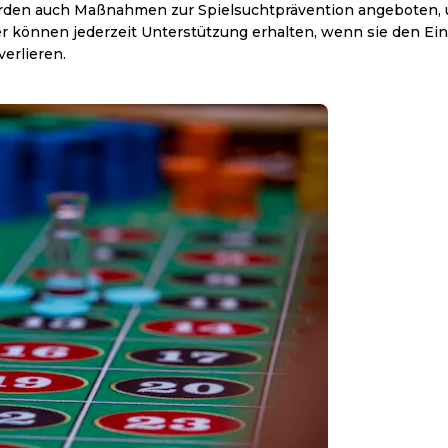
erden auch Maßnahmen zur Spielsuchtprävention angeboten, 
ler können jederzeit Unterstützung erhalten, wenn sie den Ei
verlieren.