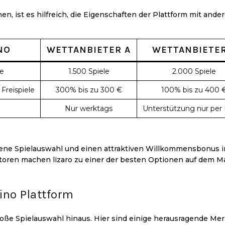
en, ist es hilfreich, die Eigenschaften der Plattform mit ande
NO
WETTANBIETER A
WETTANBIETER
le
1.500 Spiele
2.000 Spiele
Freispiele
300% bis zu 300 €
100% bis zu 400 
Nur werktags
Unterstützung nur per 
rlegene Spielauswahl und einen attraktiven Willkommensbonus 
oren machen lizaro zu einer der besten Optionen auf dem Ma
sino Plattform
bloße Spielauswahl hinaus. Hier sind einige herausragende Me