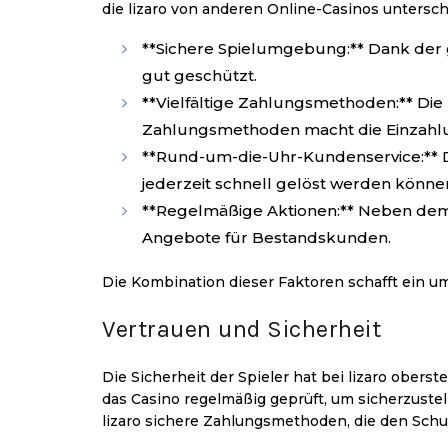
die lizaro von anderen Online-Casinos untersch
**Sichere Spielumgebung:** Dank der gü
gut geschützt.
**Vielfältige Zahlungsmethoden:** Di
Zahlungsmethoden macht die Einzahlu
**Rund-um-die-Uhr-Kundenservice:** D
jederzeit schnell gelöst werden könne
**Regelmäßige Aktionen:** Neben de
Angebote für Bestandskunden.
Die Kombination dieser Faktoren schafft ein u
Vertrauen und Sicherheit
Die Sicherheit der Spieler hat bei lizaro obers
das Casino regelmäßig geprüft, um sicherzustell
lizaro sichere Zahlungsmethoden, die den Schut