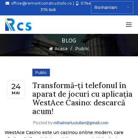
office@remontconstructsilo.ro
|
0744
376 648
BLOG
Ă
Acasa
Public
Public
Transformă-ți telefonul în
24
aparat de jocuri cu aplicația
MAI
WestAce Casino: descarcă
acum!
Posted by
mihaimariusiulian@gmail.com
WestAce Casino este un cazinou online modern, care