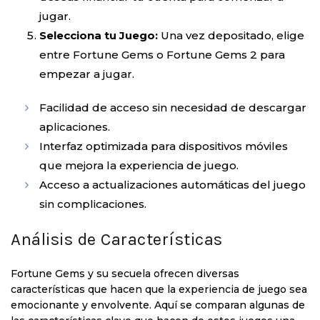
jugar.
Selecciona tu Juego:
Una vez depositado, elige
entre Fortune Gems o Fortune Gems 2 para
empezar a jugar.
Facilidad de acceso sin necesidad de descargar
aplicaciones.
Interfaz optimizada para dispositivos móviles
que mejora la experiencia de juego.
Acceso a actualizaciones automáticas del juego
sin complicaciones.
Análisis de Características
Fortune Gems y su secuela ofrecen diversas
características que hacen que la experiencia de juego sea
emocionante y envolvente. Aquí se comparan algunas de