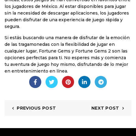
los jugadores de México. Al estar disponibles para jugar
sin la necesidad de descargar aplicaciones, los jugadores
pueden disfrutar de una experiencia de juego rápida y
segura.
Si estás buscando una manera de disfrutar de la emoción
de las tragamonedas con la flexibilidad de jugar en
cualquier lugar, Fortune Gems y Fortune Gems 2 son las
opciones perfectas para ti. No esperes más y comienza
tu aventura de juego hoy mismo, disfrutando de lo mejor
en entretenimiento en línea.
PREVIOUS POST
NEXT POST