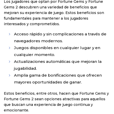
Los jugadores que optan por Fortune Gems y Fortune
Gems 2 descubren una variedad de beneficios que
mejoran su experiencia de juego. Estos beneficios son
fundamentales para mantener a los jugadores
interesados y comprometidos.
Acceso rápido y sin complicaciones a través de
navegadores modernos.
Juegos disponibles en cualquier lugar y en
cualquier momento.
Actualizaciones automáticas que mejoran la
jugabilidad.
Amplia gama de bonificaciones que ofrecen
mayores oportunidades de ganar.
Estos beneficios, entre otros, hacen que Fortune Gems y
Fortune Gems 2 sean opciones atractivas para aquellos
que buscan una experiencia de juego continua y
emocionante.