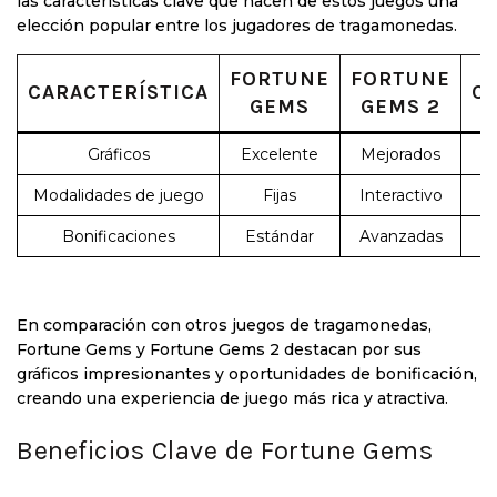
las características clave que hacen de estos juegos una
elección popular entre los jugadores de tragamonedas.
FORTUNE
FORTUNE
CARACTERÍSTICA
C
GEMS
GEMS 2
Gráficos
Excelente
Mejorados
Modalidades de juego
Fijas
Interactivo
Bonificaciones
Estándar
Avanzadas
En comparación con otros juegos de tragamonedas,
Fortune Gems y Fortune Gems 2 destacan por sus
gráficos impresionantes y oportunidades de bonificación,
creando una experiencia de juego más rica y atractiva.
Beneficios Clave de Fortune Gems