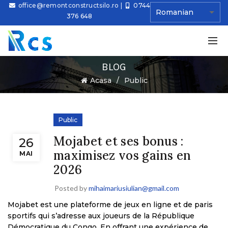
office@remontconstructsilo.ro
|
0744
376 648
BLOG
Ă
Acasa
Public
Public
Mojabet et ses bonus :
26
maximisez vos gains en
MAI
2026
Posted by
mihaimariusiulian@gmail.com
Mojabet est une plateforme de jeux en ligne et de paris
sportifs qui s’adresse aux joueurs de la République
Démocratique du Congo. En offrant une expérience de