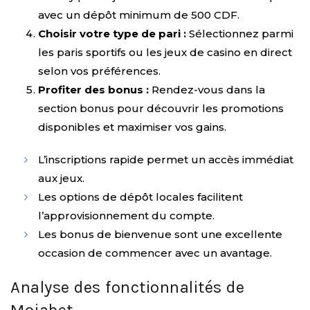
avec un dépôt minimum de 500 CDF.
Choisir votre type de pari :
Sélectionnez parmi
les paris sportifs ou les jeux de casino en direct
selon vos préférences.
Profiter des bonus :
Rendez-vous dans la
section bonus pour découvrir les promotions
disponibles et maximiser vos gains.
L’inscriptions rapide permet un accès immédiat
aux jeux.
Les options de dépôt locales facilitent
l’approvisionnement du compte.
Les bonus de bienvenue sont une excellente
occasion de commencer avec un avantage.
Analyse des fonctionnalités de