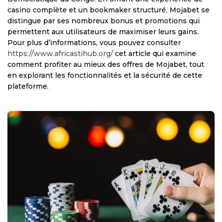
casino complète et un bookmaker structuré, Mojabet se
distingue par ses nombreux bonus et promotions qui
permettent aux utilisateurs de maximiser leurs gains.
Pour plus d’informations, vous pouvez consulter
https://www.africastihub.org/
cet article qui examine
comment profiter au mieux des offres de Mojabet, tout
en explorant les fonctionnalités et la sécurité de cette
plateforme.