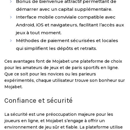
Bonus de bienvenue attractif permettant de
démarrer avec un capital supplémentaire.
Interface mobile conviviale compatible avec
Android, iOS et navigateurs, facilitant l’accès aux
jeux à tout moment.
Méthodes de paiement sécurisées et locales
qui simplifient les dépôts et retraits.
Ces avantages font de Mojabet une plateforme de choix
pour les amateurs de jeux et de paris sportifs en ligne.
Que ce soit pour les novices ou les parieurs
expérimentés, chaque utilisateur trouve son bonheur sur
Mojabet.
Confiance et sécurité
La sécurité est une préoccupation majeure pour les
joueurs en ligne, et Mojabet s’engage à offrir un
environnement de jeu sûr et fiable. La plateforme utilise