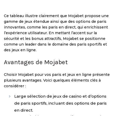
Ce tableau illustre clairement que Mojabet propose une
gamme de jeux étendue ainsi que des options de paris
innovantes, comme les paris en direct, qui enrichissent
l’expérience utilisateur. En mettant l’accent sur la
sécurité et les bonus attractifs, Mojabet se positionne
comme un leader dans le domaine des paris sportifs et
des jeux en ligne.
Avantages de Mojabet
Choisir Mojabet pour vos paris et jeux en ligne présente
plusieurs avantages. Voici quelques éléments clés à
considérer :
Large sélection de jeux de casino et d’options
de paris sportifs, incluant des options de paris
en direct.