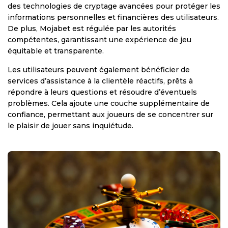
des technologies de cryptage avancées pour protéger les
informations personnelles et financières des utilisateurs.
De plus, Mojabet est régulée par les autorités
compétentes, garantissant une expérience de jeu
équitable et transparente.
Les utilisateurs peuvent également bénéficier de
services d’assistance à la clientèle réactifs, prêts à
répondre à leurs questions et résoudre d’éventuels
problèmes. Cela ajoute une couche supplémentaire de
confiance, permettant aux joueurs de se concentrer sur
le plaisir de jouer sans inquiétude.